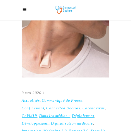
9 mai 2020
Actualités
,
Communiqué de Presse
,
Confinement
,
Connected Doctors
,
Coronavirus
,
CoVid19
,
Dans les médias :
,
Déploiement
,
Développement
,
Digitalisation médicale
,
Innovation
,
Médecine 3.0
,
Patient 3.0
,
Start Up
,