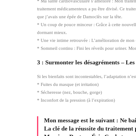
* Ma santé cardiovasculaire s’améliore : Mon trait
traitement médicamenteux a pu être divisé. Ce traite
que j’avais une épée de Damoclès sur la tête.
* Un coup de pouce minceur : Grâce à cette nouvelle é
dormant mieux.
* Une vie intime retrouvée : L’amélioration de mon 
* Sommeil continu : Fini les réveils pour uriner. Mo
3 : Surmonter les désagréments – Les 
Si les bienfaits sont incontestables, l’adaptation n’
* Fuites du masque (et irritation)
* Sécheresse (nez, bouche, gorge)
* Inconfort de la pression (à l’expiration)
Mon message est le suivant : Ne bai
La clé de la réussite du traitemen