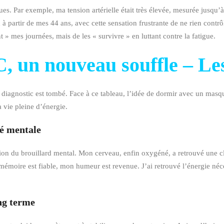
es. Par exemple, ma tension artérielle était très élevée, mesurée jusqu’à
n à partir de mes 44 ans, avec cette sensation frustrante de ne rien contrô
t » mes journées, mais de les « survivre » en luttant contre la fatigue.
, un nouveau souffle – Les
diagnostic est tombé. Face à ce tableau, l’idée de dormir avec un masque
 vie pleine d’énergie.
té mentale
tion du brouillard mental. Mon cerveau, enfin oxygéné, a retrouvé une cl
émoire est fiable, mon humeur est revenue. J’ai retrouvé l’énergie néc
ong terme