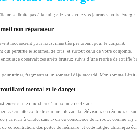
e ne se limite pas à la nuit ; elle vous vole vos journées, votre énergie 
meil non réparateur
uvent inconscient pour nous, mais très perturbant pour le conjoint.
t qui perturbe le sommeil de tous, et surtout celui de votre conjointe.
entourage observait ces arrêts brutaux suivis d’une reprise de souffle br
ois pour uriner, fragmentant un sommeil déjà saccadé. Mon sommeil était a
rouillard mental et le danger
sastreuses sur le quotidien d’un homme de 47 ans :
e. On lutte contre le sommeil devant la télévision, en réunion, et surto
que j’arrivais à Cholet sans avoir eu conscience de la route, comme si j’
tés de concentration, des pertes de mémoire, et cette fatigue chronique éc