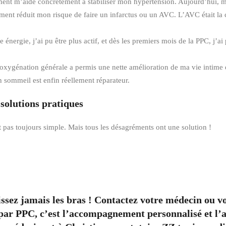
ement m’aide concrètement à stabiliser mon hypertension. Aujourd’hui, m
ment réduit mon risque de faire un infarctus ou un AVC. L’AVC était la ch
nergie, j’ai pu être plus actif, et dès les premiers mois de la PPC, j’ai 
oxygénation générale a permis une nette amélioration de ma vie intime e
n sommeil est enfin réellement réparateur.
solutions pratiques
est pas toujours simple. Mais tous les désagréments ont une solution !
ssez jamais les bras ! Contactez votre médecin ou vo
t par PPC, c’est l’accompagnement personnalisé et l’