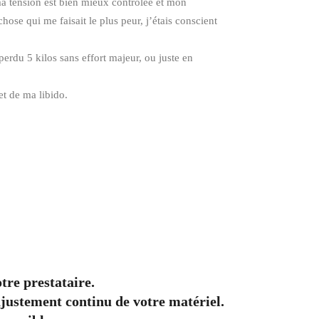
a tension est bien mieux contrôlée et mon
ose qui me faisait le plus peur, j’étais conscient
perdu 5 kilos sans effort majeur, ou juste en
t de ma libido.
tre prestataire.
ajustement continu de votre matériel.