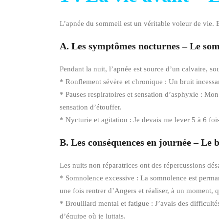
L’apnée du sommeil est un véritable voleur de vie. Ell
A. Les symptômes nocturnes – Le som
Pendant la nuit, l’apnée est source d’un calvaire, so
* Ronflement sévère et chronique : Un bruit incessan
* Pauses respiratoires et sensation d’asphyxie : Mon 
sensation d’étouffer.
* Nycturie et agitation : Je devais me lever 5 à 6 f
B. Les conséquences en journée – Le b
Les nuits non réparatrices ont des répercussions dé
* Somnolence excessive : La somnolence est permanent
une fois rentrer d’Angers et réaliser, à un moment, 
* Brouillard mental et fatigue : J’avais des difficul
d’équipe où je luttais.