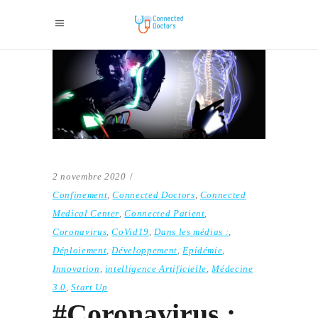
2 novembre 2020
Confinement
,
Connected Doctors
,
Connected
Medical Center
,
Connected Patient
,
Coronavirus
,
CoVid19
,
Dans les médias :
,
Déploiement
,
Développement
,
Epidémie
,
Innovation
,
intelligence Artificielle
,
Médecine
3.0
,
Start Up
#Coronavirus :