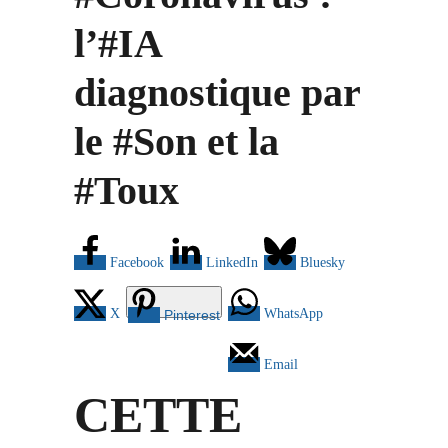
l’#IA
diagnostique par
le #Son et la
#Toux
Facebook
LinkedIn
Bluesky
X
WhatsApp
Pinterest
Email
CETTE