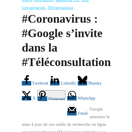
Consultation
,
Thérapeutique
#Coronavirus :
#Google s’invite
dans la
#Téléconsultation
Facebook
LinkedIn
Bluesky
X
WhatsApp
Pinterest
Google
Email
annonce la
mise à jour de ses outils de recherche en ligne
et cartographiques (Maps) pour permettre aux