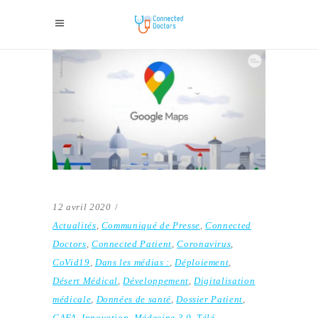
12 avril 2020
Actualités
,
Communiqué de Presse
,
Connected
Doctors
,
Connected Patient
,
Coronavirus
,
CoVid19
,
Dans les médias :
,
Déploiement
,
Désert Médical
,
Développement
,
Digitalisation
médicale
,
Données de santé
,
Dossier Patient
,
GAFA
,
Innovation
,
Médecine 3.0
,
Télé