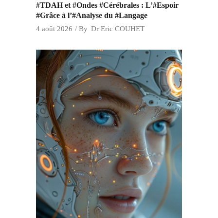
#TDAH et #Ondes #Cérébrales : L’#Espoir
#Grâce à l’#Analyse du #Langage
4 août 2026
By
Dr Eric COUHET