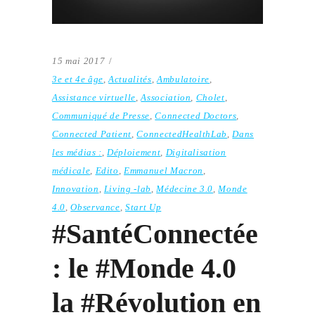
15 mai 2017
3e et 4e âge
,
Actualités
,
Ambulatoire
,
Assistance virtuelle
,
Association
,
Cholet
,
Communiqué de Presse
,
Connected Doctors
,
Connected Patient
,
ConnectedHealthLab
,
Dans
les médias :
,
Déploiement
,
Digitalisation
médicale
,
Edito
,
Emmanuel Macron
,
Innovation
,
Living -lab
,
Médecine 3.0
,
Monde
4.0
,
Observance
,
Start Up
#SantéConnectée
: le #Monde 4.0
la #Révolution en