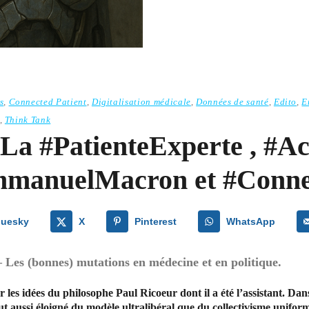
s
,
Connected Patient
,
Digitalisation médicale
,
Données de santé
,
Edito
,
E
,
Think Tank
La #PatienteExperte , #Act
EmmanuelMacron et #Conne
luesky
X
Pinterest
WhatsApp
Les (bonnes) mutations en médecine et en politique.
 les idées du philosophe Paul Ricoeur dont il a été l’assistant. Dan
 aussi éloigné du modèle ultralibéral que du collectivisme uniform