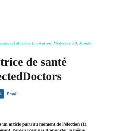
mmanuel Macron
,
Innovation
,
Médecine 3.0
,
Monde
rice de santé
ctedDoctors
Email
s un article paru au moment de l’élection (1),
isant, l’enjeu n’est pas d’apporter la même