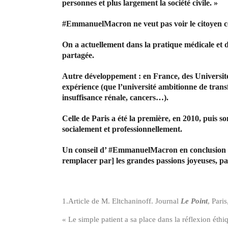
personnes et plus largement la société civile. »
#EmmanuelMacron ne veut pas voir le citoyen c
On a actuellement dans la pratique médicale et d
partagée.
Autre développement : en France, des Universités
expérience (que l’université ambitionne de transf
insuffisance rénale, cancers…).
Celle de Paris a été la première, en 2010, puis s
socialement et professionnellement.
Un conseil d’ #EmmanuelMacron en conclusion : «
remplacer par] les grandes passions joyeuses, par l
1.Article de M. Eltchaninoff. Journal
Le Point
, Pari
« Le simple patient a sa place dans la réflexion éthi