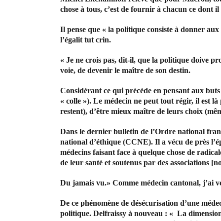
chose à tous, c’est de fournir à chacun ce dont il
Il pense que « la politique consiste à donner aux 
l’égalit tut crin.
« Je ne crois pas, dit-il, que la politique doive 
voie, de devenir le maître de son destin.
Considérant ce qui précède en pensant aux buts d
« colle »). Le médecin ne peut tout régir, il est 
restent), d’être mieux maître de leurs choix (même
Dans le dernier bulletin de l’Ordre national fra
national d’éthique (CCNE). Il a vécu de près l’
médecins faisant face à quelque chose de radicale
de leur santé et soutenus par des associations [n
Du jamais vu.» Comme médecin cantonal, j’ai vé
De ce phénomène de désécurisation d’une médeci
politique. Delfraissy à nouveau : « La dimension 