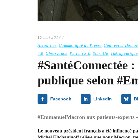
17 mai 2017
Actualités
,
Communiqué de Presse
,
Connected Doctor
4.0
,
Observance
,
Patient 3.0
,
Start Up
,
Thérapeutique
#SantéConnectée : 
publique selon #
Facebook
LinkedIn
B
#EmmanuelMacron aux patients-experts – 
Le nouveau président français a été influencé par
Michel Eltchaninoff relève que pour Macron, tout