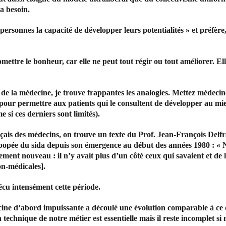
 a besoin.
personnes la capacité de développer leurs potentialités » et préfère,
promettre le bonheur, car elle ne peut tout régir ou tout améliorer. 
e la médecine, je trouve frappantes les analogies. Mettez médecine 
là pour permettre aux patients qui le consultent de développer au mie
 si ces derniers sont limités).
nçais des médecins, on trouve un texte du Prof. Jean-François Delf
épopée du sida depuis son émergence au début des années 1980 : « 
ment nouveau : il n’y avait plus d’un côté ceux qui savaient et de l’
on-médicales].
cu intensément cette période.
ne d‘abord impuissante a découlé une évolution comparable à ce q
technique de notre métier est essentielle mais il reste incomplet s