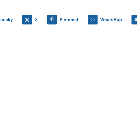
luesky
X
Pinterest
WhatsApp