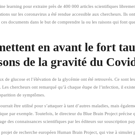
e learning pour extraire près de 400 000 articles scientifiques librem
tions sur les coronavirus a été rendue accessible aux chercheurs. Ils ont 
de ces documents dans le but de comprendre la ou les raisons qui font qu
ttent en avant le fort tau
ons de la gravité du Covi
taux de glucose et l’élévation de la glycémie ont été retrouvés. Ce sont 
Les chercheurs ont remarqué qu’à chaque étape de l’infection, il exist
’apparition de symptômes.
ait être utilisé pour s’attaquer à tant d’autres maladies, mais égaleme
ique par exemple. Toutefois, le directeur du Blue Brain Project précise 
lage des connaissances scientifiques par les éditeurs sur souscription p
ste projet de recherche européen Human Brain Project, qui vise à simule