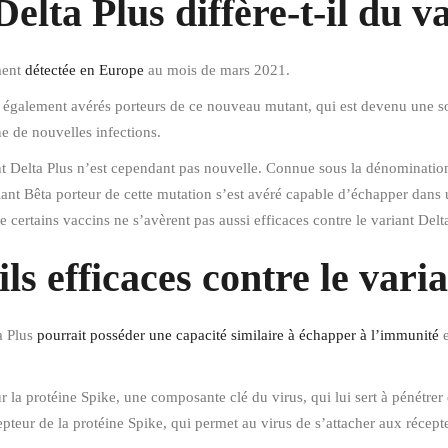
elta Plus diffère-t-il du v
ment
détectée en Europe
au mois de mars 2021.
t également avérés porteurs de ce nouveau mutant, qui est devenu une s
ne de nouvelles infections.
nt Delta Plus n’est cependant pas nouvelle. Connue sous la dénomination 
riant Bêta porteur de cette mutation s’est avéré capable d’échapper dan
 certains vaccins ne s’avèrent pas aussi efficaces contre le variant Delta
ls efficaces contre le vari
ta Plus
pourrait posséder une capacité similaire à échapper à l’immunité
e
ur la protéine Spike, une composante clé du virus, qui lui sert à pénétre
teur de la protéine Spike, qui permet au virus de s’attacher aux récepteu