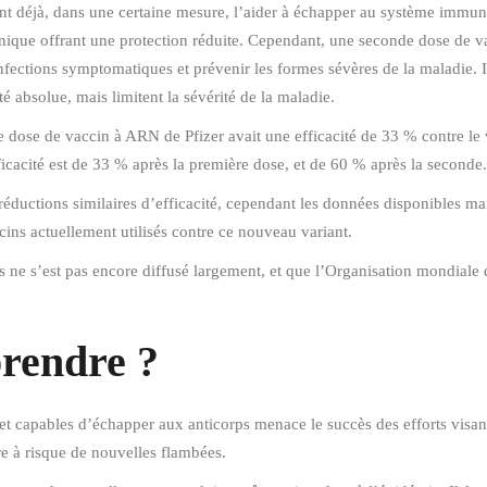
nt déjà, dans une certaine mesure, l’aider à échapper au système immunit
nique offrant une protection réduite. Cependant, une seconde dose de va
infections symptomatiques et prévenir les formes sévères de la maladie. I
 absolue, mais limitent la sévérité de la maladie.
 dose de vaccin à ARN de Pfizer avait une efficacité de 33 % contre le 
ficacité est de 33 % après la première dose, et de 60 % après la seconde.
 réductions similaires d’efficacité, cependant les données disponibles 
ccins actuellement utilisés contre ce nouveau variant.
us ne s’est pas encore diffusé largement, et que l’Organisation mondiale 
prendre ?
 et capables d’échapper aux anticorps menace le succès des efforts visan
re à risque de nouvelles flambées.