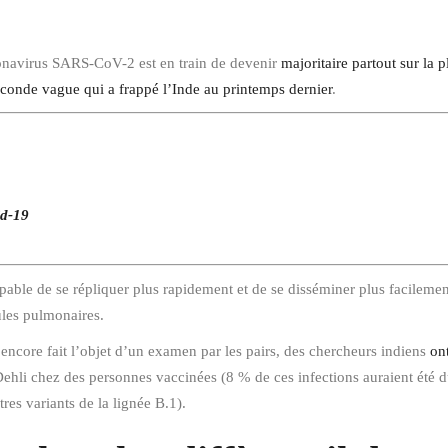
oronavirus SARS-CoV-2 est en train de devenir
majoritaire partout sur la p
econde vague qui a frappé l’Inde au printemps dernier
.
id-19
pable de se répliquer plus rapidement et de se disséminer plus facilement q
ules pulmonaires.
 encore fait l’objet d’un examen par les pairs, des chercheurs indiens
on
e Dehli chez des personnes vaccinées (8 % de ces infections auraient été
tres variants de la lignée B.1).