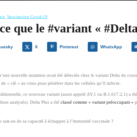
mie
,
Vaccination Covid-19
ce que le #variant « #Delt
luesky
X
Pinterest
WhatsApp
u’une nouvelle mutation avait été détectée chez le variant Delta du cor
de « clé » au virus pour pénétrer dans les cellules qu’il infecte.
dditionnelle, ce nouveau variant (aussi appelé AY.1 ou B.1.617.2.1) a ét
llons analysés). Delta Plus a été
classé comme « variant préoccupant »
p
que sait-on de sa capacité à échapper à l’immunité vaccinale ?