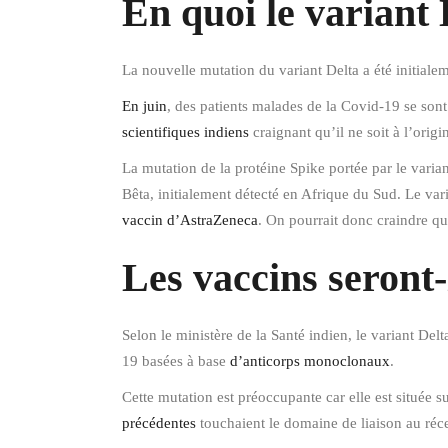
En quoi le variant D
La nouvelle mutation du variant Delta a été initiale
En juin
, des patients malades de la Covid-19 se son
scientifiques indiens
craignant qu’il ne soit à l’origi
La mutation de la protéine Spike portée par le varia
Bêta, initialement détecté en Afrique du Sud. Le va
vaccin d’AstraZeneca
. On pourrait donc craindre que
Les vaccins seront-i
Selon le ministère de la Santé indien, le variant Del
19 basées à base
d’anticorps monoclonaux
.
Cette mutation est préoccupante car elle est située s
précédentes
touchaient le domaine de liaison au récep