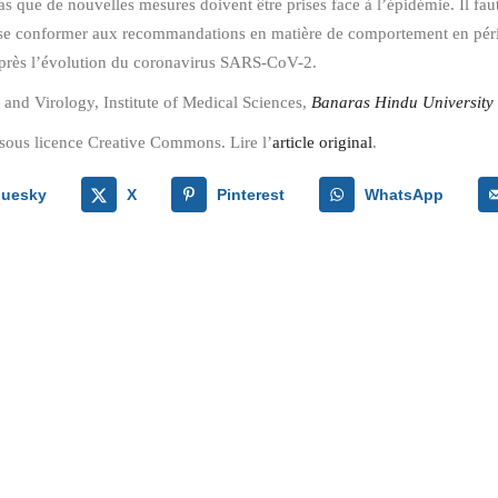
as que de nouvelles mesures doivent être prises face à l’épidémie. Il fa
à se conformer aux recommandations en matière de comportement en pério
 près l’évolution du coronavirus SARS-CoV-2.
and Virology, Institute of Medical Sciences,
Banaras Hindu University
sous licence Creative Commons. Lire l’
article original
.
luesky
X
Pinterest
WhatsApp