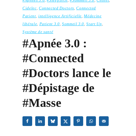
#Apnées 3.0
,
#SleepTech
,
#Sommeil 3.0
,
Cholet
,
Cidelec
,
Connected Doctors
,
Connected
Patient
,
intelligence Artificielle
,
Médecine
libérale
,
Patient 3.0
,
Sommeil 3.0
,
Start Up
,
Système de santé
#Apnée 3.0 :
#Connected
#Doctors lance le
#Dépistage de
#Masse