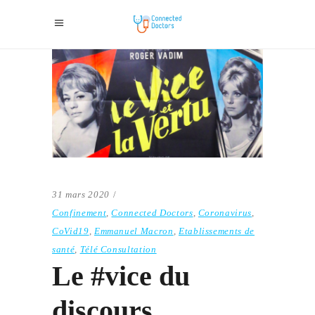
31 mars 2020
Confinement
,
Connected Doctors
,
Coronavirus
,
CoVid19
,
Emmanuel Macron
,
Etablissements de
santé
,
Télé Consultation
Le #vice du
discours