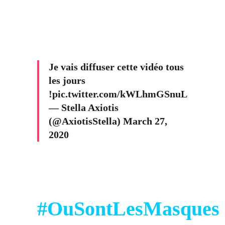
Je vais diffuser cette vidéo tous
les jours
!
pic.twitter.com/kWLhmGSnuL
— Stella Axiotis
(@AxiotisStella)
March 27,
2020
#OuSontLesMasques