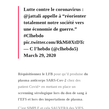
Lutte contre le coronavirus :
@jattali
appelle à “réorienter
totalement notre société vers
une économie de guerre.”
#Clhebdo
pic.twitter.com/RkMi0XtDTc
— C l’hebdo (@clhebdo5)
March 29, 2020
Réquisitionnez le LFB
pour qu’il produise
du
plasma anticorps SARS-Cov-2
chez des
patient Covid+ en mettant en place un
screnning sérologique lors du don de sang à
l’EFS et lors des importations de plasma
.
C’est SIMPLE et cela SAUVERA des VIES.