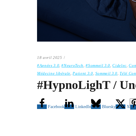
18 avril 2025
#Apnées 3.0
,
#NeuroTech
,
#Sommeil 3.0
,
Cidelec
,
Con
Médecine libérale
,
Patient 3.0
,
Sommeil 3.0
,
Télé Con
#HypnoLighT / Une
Facebook
LinkedIn
Bluesky
X