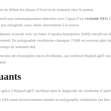
t de définir les phases d’éveil et de sommeil chez le patient.
meil sont automatiquement détectées avec l’ajout d’un
véritable EEG
à
t pas enregistré, nous allons directement à la source.
atoire avancée avec un index d’apnées-hypopnées (IAH) calculé sur le
u sommeil. En polygraphie ventilatoire classique, l’IAH est souvent plus 
e temps de sommeil réel.
 détection des hypopnées micro-éveillantes, qui rendront HypnoLighT enco
meil.
luants
râce à HypnoLighT, facilitant ainsi le diagnostic du syndrome d’apn
 du SAS serait incorrectement estimée en polygraphie ventilatoire (au li