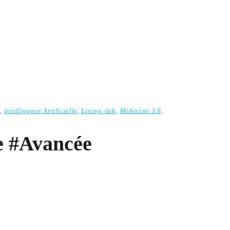
n
,
intelligence Artificielle
,
Living -lab
,
Médecine 3.0
,
e #Avancée