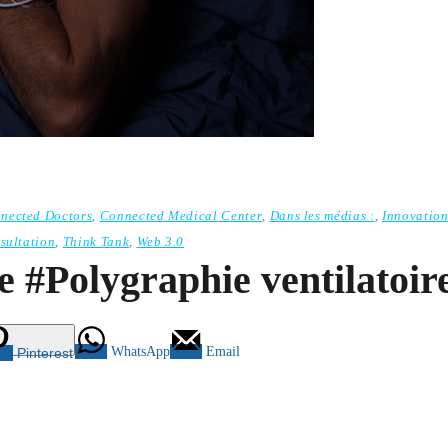
nected Doctors
,
Connected Medical Center
,
Dans les médias :
,
Innovatio
sultation
,
Think Tank
,
Web 3.0
 #Polygraphie ventilatoir
WhatsApp
Email
Pinterest