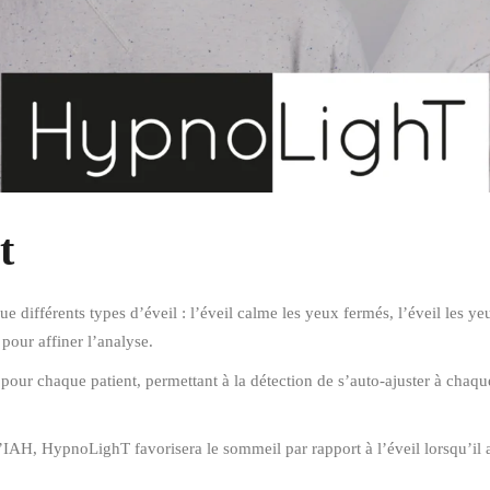
t
 différents types d’éveil : l’éveil calme les yeux fermés, l’éveil les yeu
pour affiner l’analyse.
e pour chaque patient, permettant à la détection de s’auto-ajuster à chaq
 l’IAH, HypnoLighT favorisera le sommeil par rapport à l’éveil lorsqu’il 