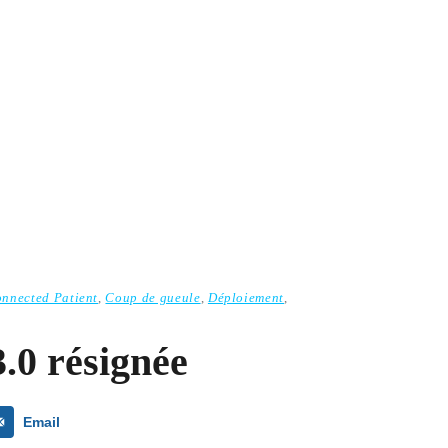
nnected Patient
,
Coup de gueule
,
Déploiement
,
.0 résignée
Email