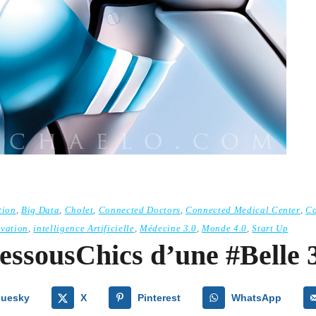
tion
,
Big Data
,
Cholet
,
Connected Doctors
,
Connected Medical Center
,
Co
ovation
,
intelligence Artificielle
,
Médecine 3.0
,
Monde 4.0
,
Start Up
essousChics d’une #Belle 3
luesky
X
Pinterest
WhatsApp