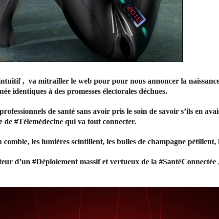
ntuitif , va mitrailler le web pour pour nous annoncer la naissan
e identiques à des promesses électorales déchues.
rofessionnels de santé sans avoir pris le soin de savoir s’ils en 
e de #Télemédecine qui va tout connecter.
omble, les lumières scintillent, les bulles de champagne pétillent, le
ur d’un #Déploiement massif et vertueux de la #SantéConnectée , o