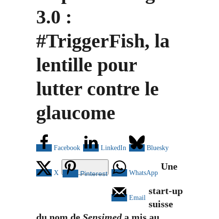
3.0 :
#TriggerFish, la
lentille pour
lutter contre le
glaucome
Facebook
LinkedIn
Bluesky
Une
X
WhatsApp
Pinterest
start-up
Email
suisse
du nom de
Sensimed
a mis au