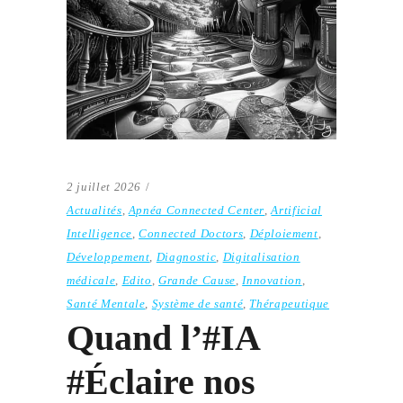
2 juillet 2026
Actualités
,
Apnéa Connected Center
,
Artificial
Intelligence
,
Connected Doctors
,
Déploiement
,
Développement
,
Diagnostic
,
Digitalisation
médicale
,
Edito
,
Grande Cause
,
Innovation
,
Santé Mentale
,
Système de santé
,
Thérapeutique
Quand l’#IA
#Éclaire nos