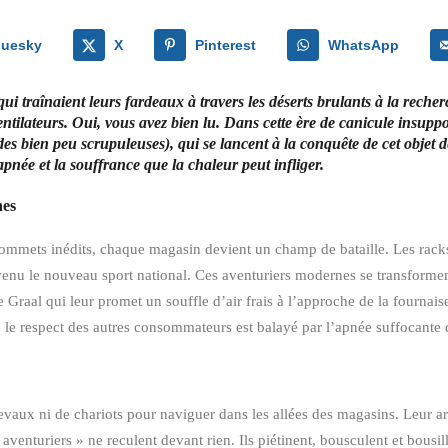
luesky
X
Pinterest
WhatsApp
ui traînaient leurs fardeaux à travers les déserts brulants à la recherc
ventilateurs. Oui, vous avez bien lu. Dans cette ère de canicule insuppo
s bien peu scrupuleuses), qui se lancent à la conquête de cet objet 
pnée et la souffrance que la chaleur peut infliger.
nes
ommets inédits, chaque magasin devient un champ de bataille. Les racks
devenu le nouveau sport national. Ces aventuriers modernes se transformen
e Graal qui leur promet un souffle d’air frais à l’approche de la fournais
s, le respect des autres consommateurs est balayé par l’apnée suffocante d
vaux ni de chariots pour naviguer dans les allées des magasins. Leur a
venturiers » ne reculent devant rien. Ils piétinent, bousculent et bousill