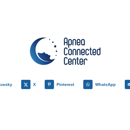
luesky
X
Pinterest
WhatsApp