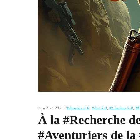
2 juillet 2026
#Apnées 3.0
,
#Art 3.0
,
#Cinéma 3.0
,
#F
À la #Recherche de
#Aventuriers de la