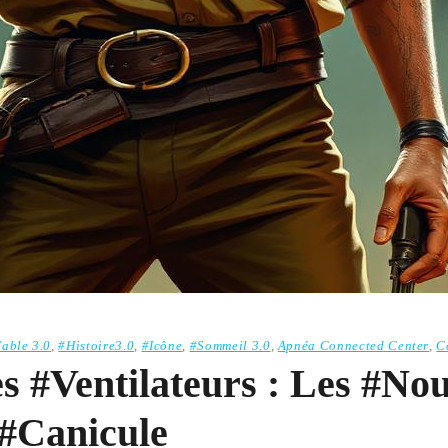
able 3.0
,
#Histoire3.0
,
#Icône
,
#Sommeil 3.0
,
Apnéa Connected Center
,
C
s #Ventilateurs : Les #No
 #Canicule