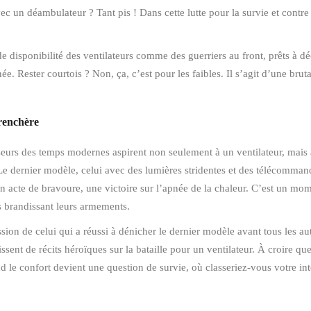
ec un déambulateur ? Tant pis ! Dans cette lutte pour la survie et cont
 de disponibilité des ventilateurs comme des guerriers au front, prêts à
. Rester courtois ? Non, ça, c’est pour les faibles. Il s’agit d’une brutal
urenchère
asseurs des temps modernes aspirent non seulement à un ventilateur, mais 
 Le dernier modèle, celui avec des lumières stridentes et des télécomma
un acte de bravoure, une victoire sur l’apnée de la chaleur. C’est un mom
s brandissant leurs armements.
sion de celui qui a réussi à dénicher le dernier modèle avant tous les au
ent de récits héroïques sur la bataille pour un ventilateur. À croire que,
 le confort devient une question de survie, où classeriez-vous votre int