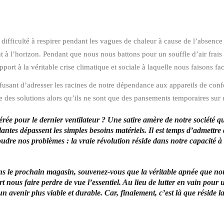
difficulté à respirer pendant les vagues de chaleur à cause de l’absence
nt à l’horizon. Pendant que nous nous battons pour un souffle d’air frais à
pport à la véritable crise climatique et sociale à laquelle nous faisons fa
fusant d’adresser les racines de notre dépendance aux appareils de conf
es solutions alors qu’ils ne sont que des pansements temporaires sur u
rée pour le dernier ventilateur ? Une satire amère de notre société qui
ûlantes dépassent les simples besoins matériels. Il est temps d’admett
udre nos problèmes : la vraie révolution réside dans notre capacité à
s le prochain magasin, souvenez-vous que la véritable apnée que nous
nous faire perdre de vue l’essentiel. Au lieu de lutter en vain pour un
venir plus viable et durable. Car, finalement, c’est là que réside la 