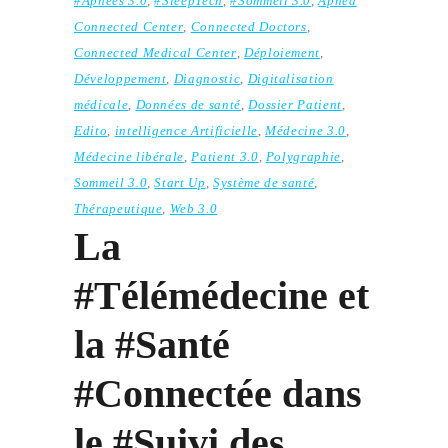
#Apnées 3.0
,
#SleepTech
,
#Sommeil 3.0
,
Apnéa
Connected Center
,
Connected Doctors
,
Connected Medical Center
,
Déploiement
,
Développement
,
Diagnostic
,
Digitalisation
médicale
,
Données de santé
,
Dossier Patient
,
Edito
,
intelligence Artificielle
,
Médecine 3.0
,
Médecine libérale
,
Patient 3.0
,
Polygraphie
,
Sommeil 3.0
,
Start Up
,
Système de santé
,
Thérapeutique
,
Web 3.0
La
#Télémédecine et
la #Santé
#Connectée dans
le #Suivi des