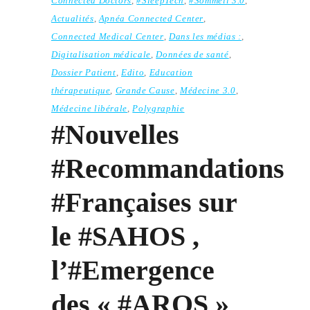
Connected Doctors
,
#SleepTech
,
#Sommeil 3.0
,
Actualités
,
Apnéa Connected Center
,
Connected Medical Center
,
Dans les médias :
,
Digitalisation médicale
,
Données de santé
,
Dossier Patient
,
Edito
,
Education
thérapeutique
,
Grande Cause
,
Médecine 3.0
,
Médecine libérale
,
Polygraphie
#Nouvelles
#Recommandations
#Françaises sur
le #SAHOS ,
l’#Emergence
des « #AROS »