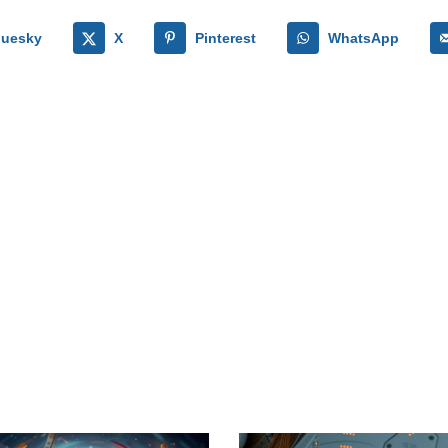
luesky
X
Pinterest
WhatsApp