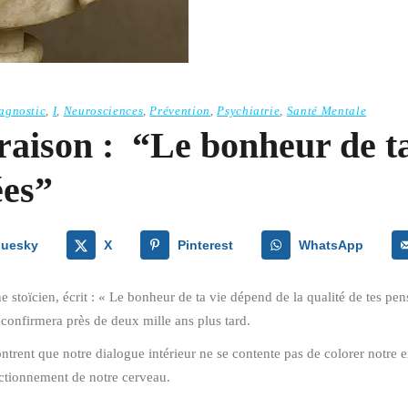
agnostic
,
I
,
Neurosciences
,
Prévention
,
Psychiatrie
,
Santé Mentale
raison : “Le bonheur de ta
ées”
luesky
X
Pinterest
WhatsApp
stoïcien, écrit : « Le bonheur de ta vie dépend de la qualité de tes pen
 confirmera près de deux mille ans plus tard.
trent que notre dialogue intérieur ne se contente pas de colorer notre 
onctionnement de notre cerveau.