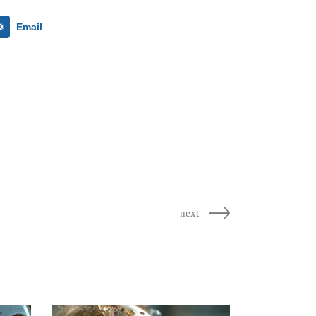
Email
next