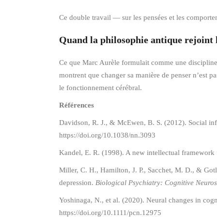
Ce double travail — sur les pensées et les comportem
Quand la philosophie antique rejoint
Ce que Marc Aurèle formulait comme une discipline i
montrent que changer sa manière de penser n’est pa
le fonctionnement cérébral.
Références
Davidson, R. J., & McEwen, B. S. (2012). Social inf
https://doi.org/10.1038/nn.3093
Kandel, E. R. (1998). A new intellectual framework 
Miller, C. H., Hamilton, J. P., Sacchet, M. D., & Go
depression.
Biological Psychiatry: Cognitive Neuro
Yoshinaga, N., et al. (2020). Neural changes in cogn
https://doi.org/10.1111/pcn.12975