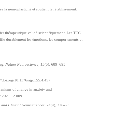
la neuroplasticité et soutient le rétablissement.
ier thérapeutique validé scientifiquement. Les TCC
fie durablement les émotions, les comportements et
ing.
Nature Neuroscience, 15
(5), 689–695.
://doi.org/10.1176/ajp.155.4.457
chanisms of change in anxiety and
sc.2021.12.009
 and Clinical Neurosciences, 74
(4), 226–235.