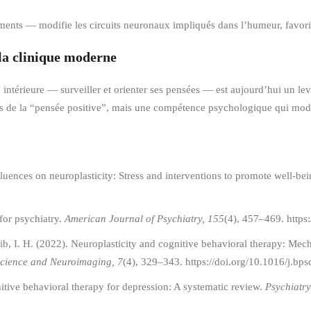
ents — modifie les circuits neuronaux impliqués dans l’humeur, favorise 
 la clinique moderne
ntérieure — surveiller et orienter ses pensées — est aujourd’hui un lev
s de la “pensée positive”, mais une compétence psychologique qui modi
luences on neuroplasticity: Stress and interventions to promote well-be
for psychiatry.
American Journal of Psychiatry, 155
(4), 457–469. https
tlib, I. H. (2022). Neuroplasticity and cognitive behavioral therapy: Me
science and Neuroimaging, 7
(4), 329–343. https://doi.org/10.1016/j.bp
itive behavioral therapy for depression: A systematic review.
Psychiatry