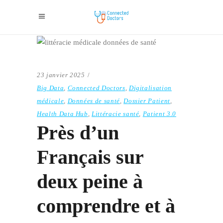
23 janvier 2025
Big Data
,
Connected Doctors
,
Digitalisation
médicale
,
Données de santé
,
Dossier Patient
,
Health Data Hub
,
Littéracie santé
,
Patient 3.0
Près d’un
Français sur
deux peine à
comprendre et à