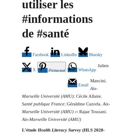
utiliser les
#informations
de #santé
Facebook
LinkedIn
Bluesky
Julien
X
WhatsApp
Pinterest
Mancini
,
Email
Aix-
Marseille Université (AMU)
;
Cécile Allaire
,
Santé publique France
;
Géraldine Cazorla
,
Aix-
Marseille Université (AMU)
et
Rajae Touzani
,
Aix-Marseille Université (AMU)
L’étude
Health Literacy Survey
(HLS 2020-