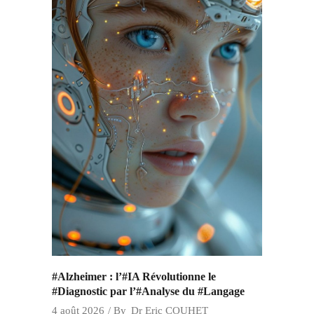
#Alzheimer : l’#IA Révolutionne le
#Diagnostic par l’#Analyse du #Langage
4 août 2026
By
Dr Eric COUHET