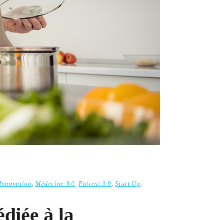
Innovation
,
Médecine 3.0
,
Patient 3.0
,
Start Up
,
diée à la