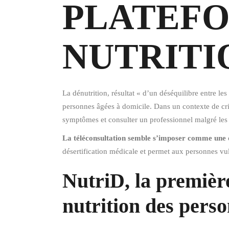
PLATEFO
NUTRITI
La dénutrition, résultat « d’un déséquilibre entre l
personnes âgées à domicile. Dans un contexte de cri
symptômes et consulter un professionnel malgré les 
La téléconsultation semble s’imposer comme une d
désertification médicale et permet aux personnes vul
NutriD, la première
nutrition des perso