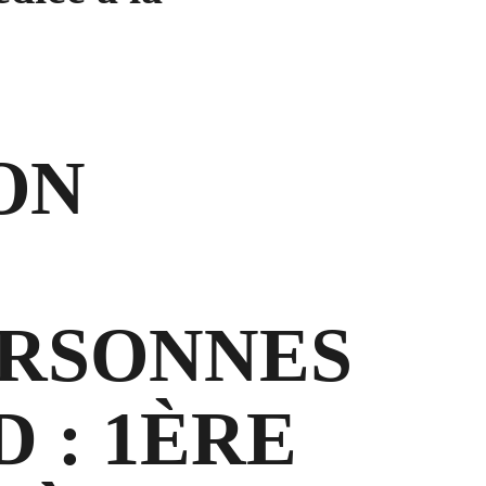
ON
ERSONNES
D : 1ÈRE