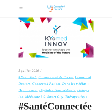
5 juillet 2020
#NeuroTech
,
Communiqué de Presse
,
Connected
Doctors
,
Connected Patient
,
Dans les médias :
,
Déploiement
,
Digitalisation médicale
,
Living -
lab
,
Médecine 3.0
,
Smart City
,
Thérapeutique
#SantéConnectée