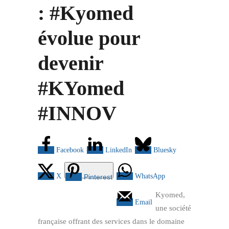
: #Kyomed
évolue pour
devenir
#KYomed
#INNOV
Facebook
LinkedIn
Bluesky
X
WhatsApp
Pinterest
Kyomed,
Email
une société
française offrant des services dans le domaine