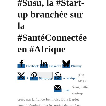
#Susu, la #Start-
up branchée sur
la
#SantéConnectée
en #Afrique
Facebook
LinkedIn
Bluesky
(Cio
X
WhatsApp
Pinterest
Mag) –
Susu, cette
Email
start-up
créée par la franco-béninoise Bola Bardet
entend révolutionner le service de santé en