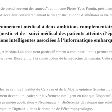
lepsie prend souvent des années”, commente Pierre-Yves Frouin, présiden
té d’accélérer considérablement le diagnostic, et donc d’améliorer la vie d
ironnement médical à deux ambitions complémentaires
stic et de suivi médical des patients atteints d’épi
ions intelligentes associées à l’informatique embarq
et Medata.Lab nous tient particulièrement à coeur car il nous permet de
ncert avec Bioserenity à la construction de la médecine de demain. Cette 
lée au sein de l’Institut du Cerveau et de la Moëlle épinière (icm-institut
t devenu un leader sur le vêtement intelligent en tant que Dispositif M
a première application « Neuronaute », BioSerenity développe une soluti
marqueurs Digitaux » dans le domaine de l’électrophysiologie.