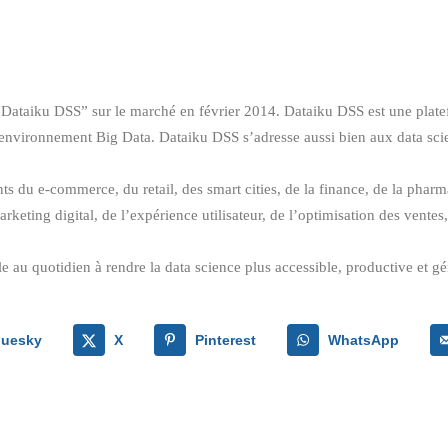
 “Dataiku DSS” sur le marché en février 2014. Dataiku DSS est une platef
n environnement Big Data. Dataiku DSS s’adresse aussi bien aux data sci
nts du e-commerce, du retail, des smart cities, de la finance, de la phar
keting digital, de l’expérience utilisateur, de l’optimisation des ventes
e au quotidien à rendre la data science plus accessible, productive et gé
luesky
X
Pinterest
WhatsApp