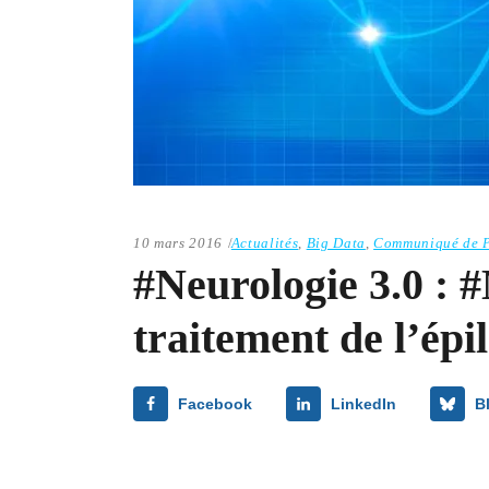
10 mars 2016
Actualités
,
Big Data
,
Communiqué de P
#Neurologie 3.0 : 
traitement de l’épi
Facebook
LinkedIn
B