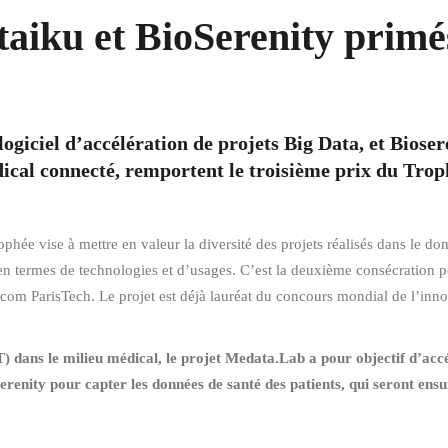
taiku et BioSerenity primé
ogiciel d’accélération de projets Big Data, et Biosere
édical connecté, remportent le troisième prix du Tro
ophée vise à mettre en valeur la diversité des projets réalisés dans le d
 en termes de technologies et d’usages. C’est la deuxième consécration p
lécom ParisTech. Le projet est déjà lauréat du concours mondial de l’inn
T) dans le milieu médical, le projet Medata.Lab a pour objectif d’accél
Serenity pour capter les données de santé des patients, qui seront ens