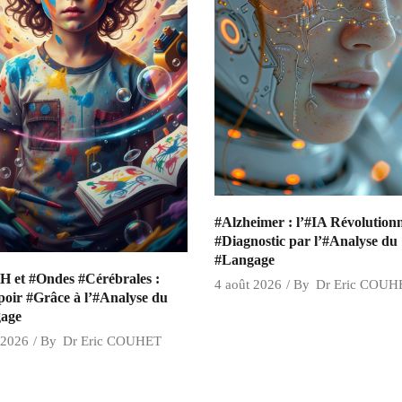
#Alzheimer : l’#IA Révolutionn
#Diagnostic par l’#Analyse du
#Langage
 et #Ondes #Cérébrales :
4 août 2026
By
Dr Eric COUH
oir #Grâce à l’#Analyse du
age
 2026
By
Dr Eric COUHET