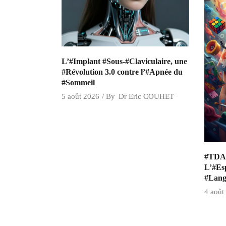
L’#Implant #Sous-#Claviculaire, une
#Révolution 3.0 contre l’#Apnée du
#Sommeil
5 août 2026
By
Dr Eric COUHET
#TDAH
L’#Esp
#Lang
4 août