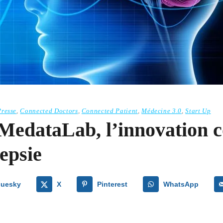
resse
,
Connected Doctors
,
Connected Patient
,
Médecine 3.0
,
Start Up
#MedataLab, l’innovation c
lepsie
luesky
X
Pinterest
WhatsApp