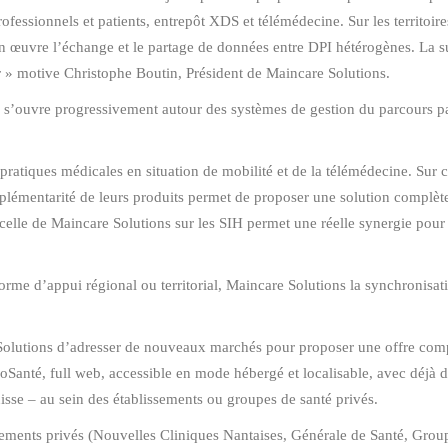
rofessionnels et patients, entrepôt XDS et télémédecine. Sur les territoir
n œuvre l’échange et le partage de données entre DPI hétérogènes. La s
ger » motive Christophe Boutin, Président de Maincare Solutions.
 s’ouvre progressivement autour des systèmes de gestion du parcours pa
ratiques médicales en situation de mobilité et de la télémédecine. Sur
plémentarité de leurs produits permet de proposer une solution complète
elle de Maincare Solutions sur les SIH permet une réelle synergie pour
forme d’appui régional ou territorial, Maincare Solutions la synchronis
olutions d’adresser de nouveaux marchés pour proposer une offre complè
IdeoSanté, full web, accessible en mode hébergé et localisable, avec déjà 
sse – au sein des établissements ou groupes de santé privés.
issements privés (Nouvelles Cliniques Nantaises, Générale de Santé, G