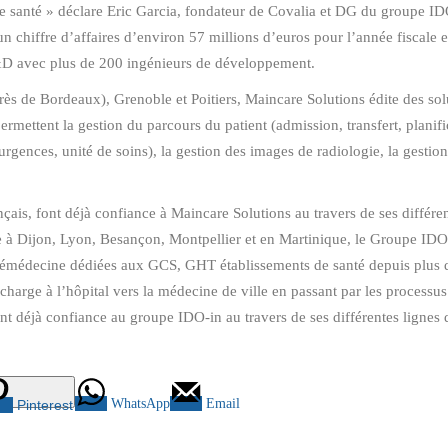
 de santé » déclare Eric Garcia, fondateur de Covalia et DG du groupe 
chiffre d’affaires d’environ 57 millions d’euros pour l’année fiscale e
R&D avec plus de 200 ingénieurs de développement.
ès de Bordeaux), Grenoble et Poitiers, Maincare Solutions édite des sol
ermettent la gestion du parcours du patient (admission, transfert, planifi
urgences, unité de soins), la gestion des images de radiologie, la gestion 
s, font déjà confiance à Maincare Solutions au travers de ses différent
 Dijon, Lyon, Besançon, Montpellier et en Martinique, le Groupe IDO-in
émédecine dédiées aux GCS, GHT établissements de santé depuis plus de 
 charge à l’hôpital vers la médecine de ville en passant par les processu
nt déjà confiance au groupe IDO-in au travers de ses différentes lignes 
WhatsApp
Email
Pinterest