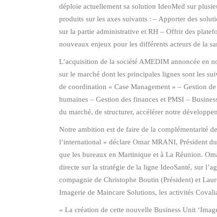
déploie actuellement sa solution IdeoMed sur plusieu
produits sur les axes suivants : – Apporter des solu
sur la partie administrative et RH – Offrir des platef
nouveaux enjeux pour les différents acteurs de la san
L’acquisition de la société AMEDIM annoncée en nove
sur le marché dont les principales lignes sont les su
de coordination « Case Management » – Gestion de p
humaines – Gestion des finances et PMSI – Business
du marché, de structurer, accélérer notre développem
Notre ambition est de faire de la complémentarité 
l’international » déclare Omar MRANI, Président du
que les bureaux en Martinique et à La Réunion. Oma
directe sur la stratégie de la ligne IdeoSanté, sur l’a
compagnie de Christophe Boutin (Président) et Laur
Imagerie de Maincare Solutions, les activités Covali
« La création de cette nouvelle Business Unit ‘Imag