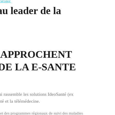
eutique
au leader de la
 RAPPROCHENT
E LA E-SANTE
i rassemble les solutions IdeoSanté (ex
é et la télémédecine.
T et des programmes régionaux de suivi des maladies