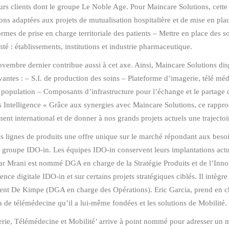
rs clients dont le groupe Le Noble Age. Pour Maincare Solutions, cette 
tions adaptées aux projets de mutualisation hospitalière et de mise en pl
ormes de prise en charge territoriale des patients – Mettre en place des s
té : établissements, institutions et industrie pharmaceutique.
mbre dernier contribue aussi à cet axe. Ainsi, Maincare Solutions disp
ivantes : – S.I. de production des soins – Plateforme d’imagerie, télé mé
opulation – Composants d’infrastructure pour l’échange et le partage 
 Intelligence « Grâce aux synergies avec Maincare Solutions, ce rappr
ent international et de donner à nos grands projets actuels une trajectoi
des lignes de produits une offre unique sur le marché répondant aux be
 groupe IDO-in. Les équipes IDO-in conservent leurs implantations actu
r Mrani est nommé DGA en charge de la Stratégie Produits et de l’Innov
gence digitale IDO-in et sur certains projets stratégiques ciblés. Il intègr
ent De Kimpe (DGA en charge des Opérations). Eric Garcia, prend en cha
a de télémédecine qu’il a lui-même fondées et les solutions de Mobilité.
erie, Télémédecine et Mobilité’ arrive à point nommé pour adresser un m