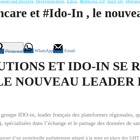
onnected Doctors
,
Développement
,
Edito
,
Médecine 3.0
,
Start Up
,
Thérap
care et #Ido-In , le nouve
WhatsApp
Email
Pinterest
TIONS ET IDO-IN SE
E NOUVEAU LEADER D
groupe IDO-in, leader français des plateformes régionales, qu
pécialisées dans l’échange et le partage des données de sant
sposer d’un portefeuille parfaitement adapté à la mise en place des GH