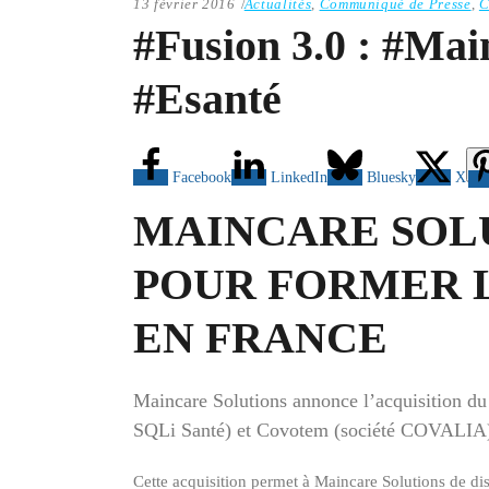
13 février 2016
Actualités
,
Communiqué de Presse
,
C
#Fusion 3.0 : #Main
#Esanté
Facebook
LinkedIn
Bluesky
X
MAINCARE SOLU
POUR FORMER L
EN FRANCE
Maincare Solutions annonce l’acquisition du 
SQLi Santé) et Covotem (société COVALIA), s
Cette acquisition permet à Maincare Solutions de di