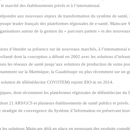
e marché des établissements privés et à l’international.
r répondre aux nouveaux enjeux de transformation du système de santé, M
 groupe leader français des plateformes régionales de e-santé, Maincare S
anisations autour de la gestion du « parcours patient » et des nouveaux 
ions d’étendre sa présence sur de nouveaux marchés, à l’international et
oSanté dont la conception a débuté en 2002 avec les solutions d’infrast
 puis les réseaux de santé jusqu’aux solutions de production de soins po
otamment sur la Martinique, la Guadeloupe ou plus récemment sur un g
a solution de télémédecine COVOTEM) rejoint lDO-in en 2014.
tégiques, dont récemment les plateformes régionales de télémédecine du 
dont 21 ARS/GCS et plusieurs établissements de santé publics et privés. 
 stratégie de convergence du Système d’Information en préservant leurs 
r les solutions Maincare déjà en place en proposant des produits comp