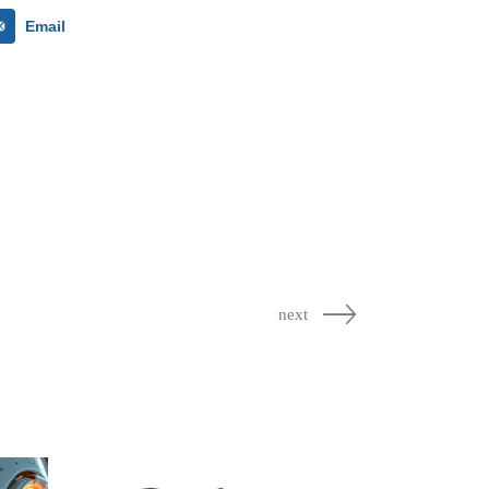
Email
next