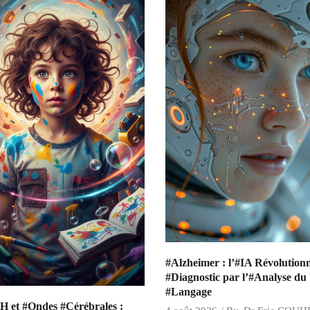
#Alzheimer : l’#IA Révolutionn
#Diagnostic par l’#Analyse du
#Langage
 et #Ondes #Cérébrales :