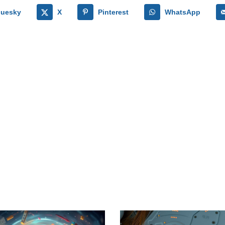
luesky
X
Pinterest
WhatsApp