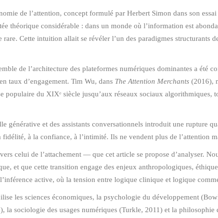
nomie de l’attention, concept formulé par Herbert Simon dans son essai 
ée théorique considérable : dans un monde où l’information est abondante,
 rare. Cette intuition allait se révéler l’un des paradigmes structurants
mble de l’architecture des plateformes numériques dominantes a été c
s, en taux d’engagement. Tim Wu, dans
The Attention Merchants
(2016), 
sse populaire du XIXᵉ siècle jusqu’aux réseaux sociaux algorithmiques,
lle générative et des assistants conversationnels introduit une rupture 
a fidélité, à la confiance, à l’intimité. Ils ne vendent plus de l’attention m
n vers celui de l’attachement — que cet article se propose d’analyser. N
ue, et que cette transition engage des enjeux anthropologiques, éthiques
l’inférence active, où la tension entre logique clinique et logique comme
bilise les sciences économiques, la psychologie du développement (Bowlb
, la sociologie des usages numériques (Turkle, 2011) et la philosophie de