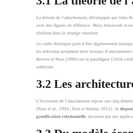
3.1 La théorie de 
La théorie de l’attachement, développée par John Bow
avec des figures de référence. Mary Ainsworth et ses 
révèlent dans la
strange situation
.
Ce cadre théorique peut-il être légitimement transp
les individus projettent leurs besoins d’attachement 
Reeves et Nass (1996) sur le paradigme CASA confir
artificiels.
3.2 Les architectu
L’économie de l’attachement repose sur cinq dimens
(Nass et al., 1994 ; Kim et Sundar, 2012) ; la
disponi
gamification relationnelle
, incarnee par des applic