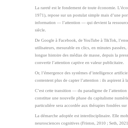
La rareté est le fondement de toute économie. L’éco
1971), repose sur un postulat simple mais d’une port
information — l’attention — qui devient la ressource
siècle.
De Google à Facebook, de YouTube à TikTok, l’ense
utilisateurs, mesurable en clics, en minutes passée
longue histoire des médias de masse, depuis la pre
convertir l’attention captive en valeur publicitaire.
Or, l’émergence des systèmes d’intelligence artificie
contentent plus de capter l’attention : ils aspirent à l
C’est cette transition — du paradigme de l’attentio
constitue une nouvelle phase du capitalisme numériq
particulière sera accordée aux thérapies fondées sur 
La démarche adoptée est interdisciplinaire. Elle mo
neurosciences cognitives (Friston, 2010 ; Seth, 2021)