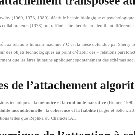
l’attachement transposée 
lby (1969, 1973, 1980), décrit le besoin biologique et psychologique de 
collaborateurs (1978) ont raffiné cette théorie en identifiant différents 
osé aux relations humain-machine ? C’est la thèse défendue par Sherry 
sur des objets technologiques au point d’établir des « relations parafonc
ment que les êtres humains appliquent spontanément des schémas sociaux
res de l’attachement algor
ions techniques : la
mémoire et la continuité narrative
(Bruner, 1990 
bilité inconditionnelle
; la
cohérence et la fiabilité
(Luger et Sellen, 201
ations telles que Replika ou Character.AI.