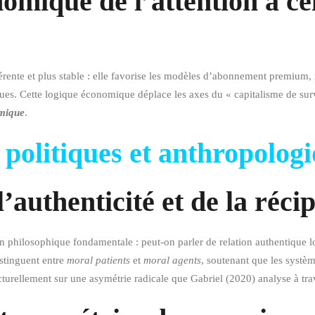
omique de l’attention à ce
rente et plus stable : elle favorise les modèles d’abonnement premium, 
giques. Cette logique économique déplace les axes du « capitalisme de su
hmique
.
 politiques et anthropolog
l’authenticité et de la réci
philosophique fondamentale : peut-on parler de relation authentique lo
istinguent entre
moral patients
et
moral agents
, soutenant que les systèm
turellement sur une asymétrie radicale que Gabriel (2020) analyse à tra