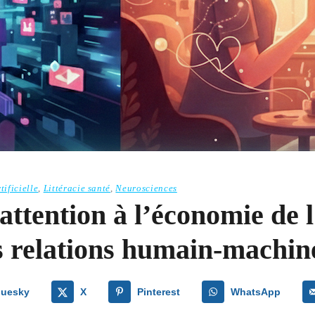
tificielle
,
Littéracie santé
,
Neurosciences
attention à l’économie de 
s relations humain-machine 
luesky
X
Pinterest
WhatsApp