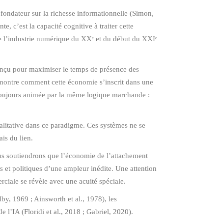
fondateur sur la richesse informationnelle (Simon,
 c’est la capacité cognitive à traiter cette
 de l’industrie numérique du XXᵉ et du début du XXIᵉ
onçu pour maximiser le temps de présence des
montre comment cette économie s’inscrit dans une
 toujours animée par la même logique marchande :
qualitative dans ce paradigme. Ces systèmes ne se
ais du lien.
ous soutiendrons que l’économie de l’attachement
 et politiques d’une ampleur inédite. Une attention
rciale se révèle avec une acuité spéciale.
y, 1969 ; Ainsworth et al., 1978), les
 l’IA (Floridi et al., 2018 ; Gabriel, 2020).