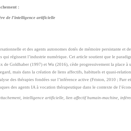
tachement :
 de l’intelligence artificielle
nversationnelle et des agents autonomes dotés de mémoire persistante et 
 qui régissent l’industrie numérique. Cet article soutient que le paradi
aux de Goldhaber (1997) et Wu (2016), cède progressivement la place à u
gard, mais dans la création de liens affectifs, habituels et quasi-relationn
alyse des thérapies fondées sur l’inférence active (Friston, 2010 ; Parr
 risques des agents IA à vocation thérapeutique dans le contexte de l’éco
tachement, intelligence artificielle, lien affectif humain-machine, infére