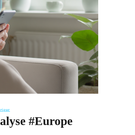
rique
nalyse #Europe