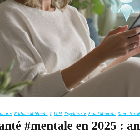
octors
,
Ethique Médicale
,
I
,
LLM
,
Psychiatrie
,
Santé Mentale
,
Santé Numé
anté #mentale en 2025 : a