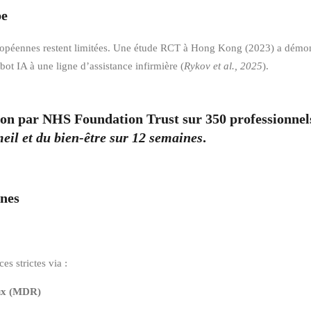
pe
uropéennes restent limitées. Une étude RCT à Hong Kong (2023) a démo
ot IA à une ligne d’assistance infirmière (
Rykov et al., 2025
).
tion par NHS Foundation Trust sur 350 professionnel
il et du bien-être sur 12 semaines
.
nnes
s strictes via :
aux (MDR)