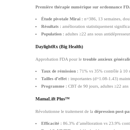
Première thérapie numérique sur ordonnance F
Étude pivotale Mirai :
n=386, 13 semaines, doub
Résultats :
amélioration statistiquement signifi
Population :
adultes ≥22 ans sous antidépresseur
DaylightRx (Big Health)
Approbation FDA pour le
trouble anxieux générali
Taux de rémission :
71% vs 35% contrôle à 10 
Tailles d’effet :
importantes (d=1.08-1.43) maint
Programme :
CBT de 90 jours, adultes ≥22 ans
MamaLift Plus™
Révolutionne le traitement de la
dépression post-p
Efficacité :
86.3% d’amélioration vs 23.9% cont