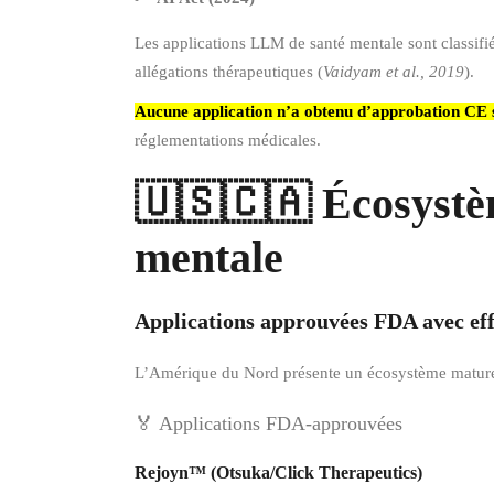
Les applications LLM de santé mentale sont classif
allégations thérapeutiques (
Vaidyam et al., 2019
).
Aucune application n’a obtenu d’approbation CE 
réglementations médicales.
🇺🇸🇨🇦 Écosystè
mentale
Applications approuvées FDA avec ef
L’Amérique du Nord présente un écosystème matur
🏅 Applications FDA-approuvées
Rejoyn™ (Otsuka/Click Therapeutics)