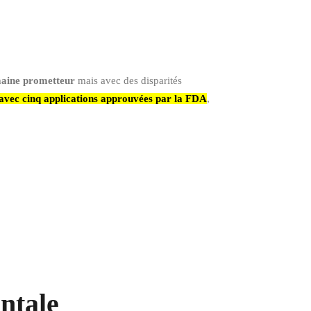
maine prometteur
mais avec des disparités
avec cinq applications approuvées par la FDA
,
ntale