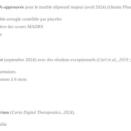
DA-approuvée
pour le trouble dépressif majeur (avril 2024) (
Otsuka Pha
le-aveugle contrôlée par placebo
cative des scores MADRS
s
sé
(septembre 2024) avec des résultats exceptionnels (
Carl et al., 2019 
semaines
enues à 6 mois
artum
(
Curio Digital Therapeutics, 2024
).
rôle