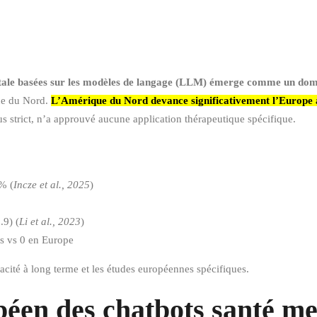
mentale basées sur les modèles de langage (LLM) émerge comme un do
que du Nord.
L’Amérique du Nord devance significativement l’Europe 
s strict, n’a approuvé aucune application thérapeutique spécifique.
% (
Incze et al., 2025
)
.9) (
Li et al., 2023
)
s vs 0 en Europe
acité à long terme et les études européennes spécifiques.
éen des chatbots santé me