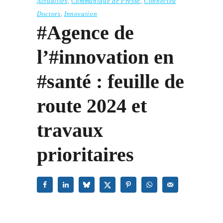
Actualités
,
Communiqué de Presse
,
Connected
Doctors
,
Innovation
#Agence de
l’#innovation en
#santé : feuille de
route 2024 et
travaux
prioritaires