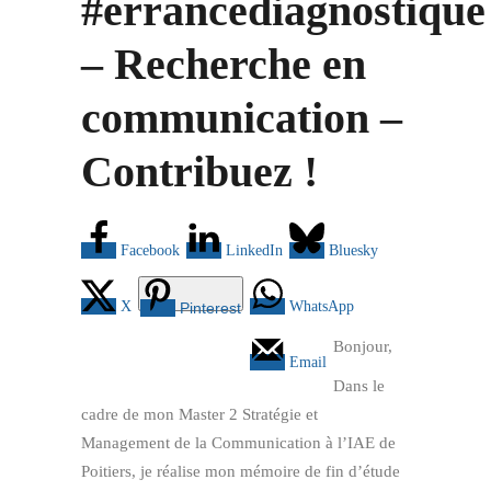
#errancediagnostique
– Recherche en
communication –
Contribuez !
Facebook
LinkedIn
Bluesky
X
WhatsApp
Pinterest
Bonjour,
Email
Dans le
cadre de mon Master 2 Stratégie et
Management de la Communication à l’IAE de
Poitiers, je réalise mon mémoire de fin d’étude