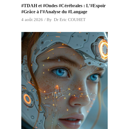
#TDAH et #Ondes #Cérébrales : L’#Espoir
#Grâce à l’#Analyse du #Langage
4 août 2026
By
Dr Eric COUHET