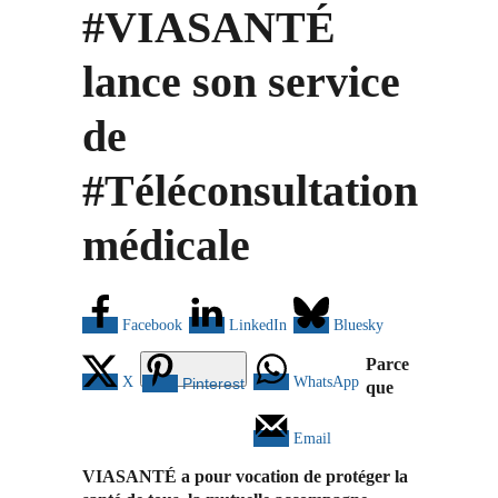
#VIASANTÉ
lance son service
de
#Téléconsultation
médicale
Facebook
LinkedIn
Bluesky
Parce
X
WhatsApp
Pinterest
que
Email
VIASANTÉ a pour vocation de protéger la