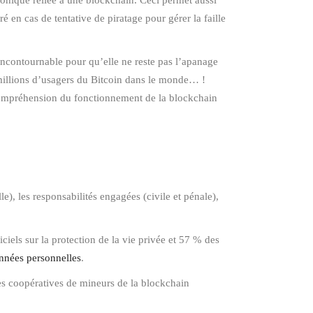
ronique reliée à une blockchain. Ceci permet aussi
 en cas de tentative de piratage pour gérer la faille
ncontournable pour qu’elle ne reste pas l’apanage
5 millions d’usagers du Bitcoin dans le monde… !
 compréhension du fonctionnement de la blockchain
e), les responsabilités engagées (civile et pénale),
ciels sur la protection de la vie privée et 57 % des
onnées personnelles
.
 des coopératives de mineurs de la blockchain