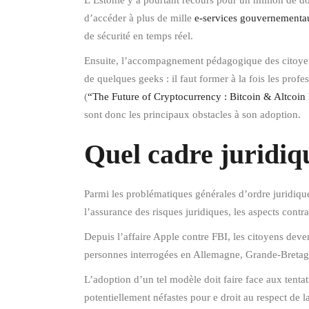
L’Estonie y a pourtant recours pour un million de do
d’accéder à plus de mille
e-services gouvernementa
de sécurité en temps réel.
Ensuite, l’accompagnement pédagogique des citoyens 
de quelques geeks : il faut former à la fois les prof
(
“The Future of Cryptocurrency : Bitcoin & Altcoi
sont donc les principaux obstacles à son adoption.
Quel cadre juridiq
Parmi les problématiques générales d’ordre juridique,
l’assurance des risques juridiques, les aspects contra
Depuis l’affaire Apple contre FBI, les citoyens deven
personnes interrogées en Allemagne, Grande-Bretag
L’adoption d’un tel modèle doit faire face aux tentat
potentiellement néfastes pour e droit au respect de l