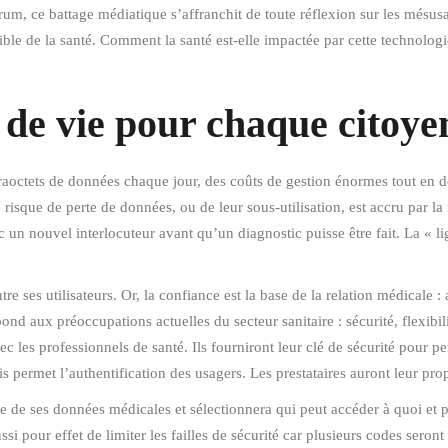
, ce battage médiatique s’affranchit de toute réflexion sur les mésusa
ible de la santé. Comment la santé est-elle impactée par cette technologi
e de vie pour chaque citoy
raoctets de données chaque jour, des coûts de gestion énormes tout en d
 risque de perte de données, ou de leur sous-utilisation, est accru par la
 un nouvel interlocuteur avant qu’un diagnostic puisse être fait. La « 
e ses utilisateurs. Or, la confiance est la base de la relation médicale 
d aux préoccupations actuelles du secteur sanitaire : sécurité, flexibili
les professionnels de santé. Ils fourniront leur clé de sécurité pour per
 permet l’authentification des usagers. Les prestataires auront leur pr
ge de ses données médicales et sélectionnera qui peut accéder à quoi et 
i pour effet de limiter les failles de sécurité car plusieurs codes seron