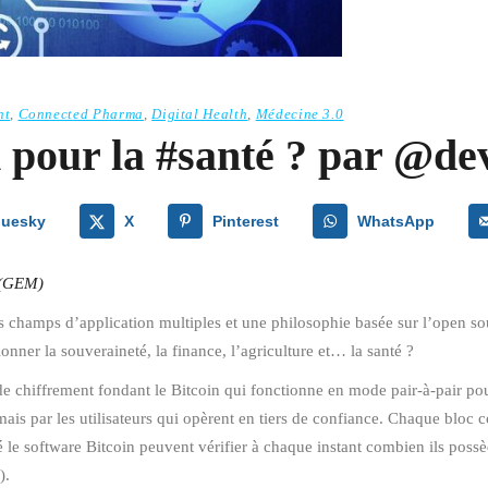
nt
,
Connected Pharma
,
Digital Health
,
Médecine 3.0
 pour la #santé ? par @dev
luesky
X
Pinterest
WhatsApp
 (GEM)
 champs d’application multiples et une philosophie basée sur l’open sour
onner la souveraineté, la finance, l’agriculture et… la santé ?
 de chiffrement fondant le Bitcoin qui fonctionne en mode pair-à-pair pou
 mais par les utilisateurs qui opèrent en tiers de confiance. Chaque bloc
lé le software Bitcoin peuvent vérifier à chaque instant combien ils poss
).