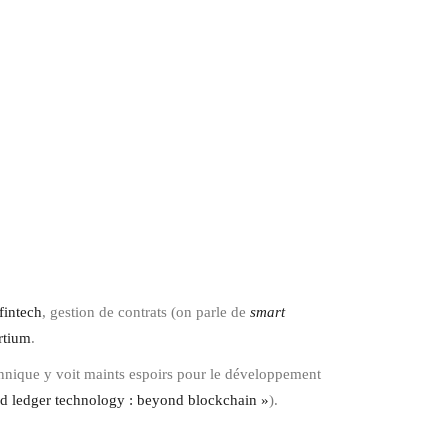
fintech
, gestion de contrats (on parle de
smart
rtium
.
nnique y voit maints espoirs pour le développement
ed ledger technology : beyond blockchain »
).