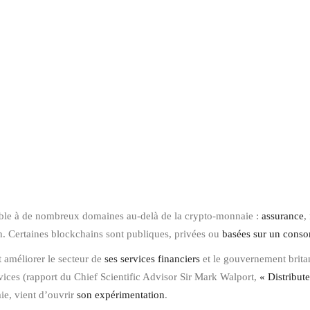
icable à de nombreux domaines au-delà de la crypto-monnaie :
assurance
,
ion. Certaines blockchains sont publiques, privées ou
basées sur un conso
améliorer le secteur de
ses services financiers
et le gouvernement brita
vices (rapport du Chief Scientific Advisor Sir Mark Walport,
« Distribut
e, vient d’ouvrir
son expérimentation
.