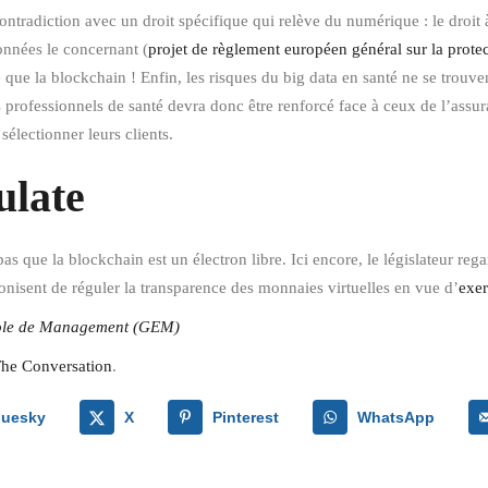
ontradiction avec un droit spécifique qui relève du numérique : le droit à 
données le concernant (
projet de règlement européen général sur la prote
e que la blockchain ! Enfin, les risques du big data en santé ne se trouv
es professionnels de santé devra donc être renforcé face à ceux de l’assu
électionner leurs clients.
ulate
as que la blockchain est un électron libre. Ici encore, le législateur re
conisent de réguler la transparence des monnaies virtuelles en vue d’
exer
ole de Management (GEM)
he Conversation
.
luesky
X
Pinterest
WhatsApp