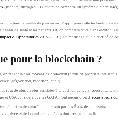
ssiers médicaux via les cartes d’identité qui contiennent une puce élect
ux
(fiscalité, suffrages…) Cette puce comporte un système d’alerte intégré
pour leur permettre de pleinement s’approprier cette technologie est i
essionnels de santé et les patients. Or, on comptera d’ici 3 ans environ 
n Impact & Opportunities 2015-2019”
). Le mésusage et la difficulté de
ue pour la blockchain ?
 on retiendra : les moyens de protection (droits de propriété intellectuell
ctuels (négociation, rédaction, audit).
us sont de plus en plus sensibles à la position de leurs représentants offi
ne et USA considère que les GAFA n’ont aucun droit d’
accès à leurs d
ives de prises de contrôle que ce soit par des États, des entreprises ou
a vie privée et de la confidentialité des données personnelles.