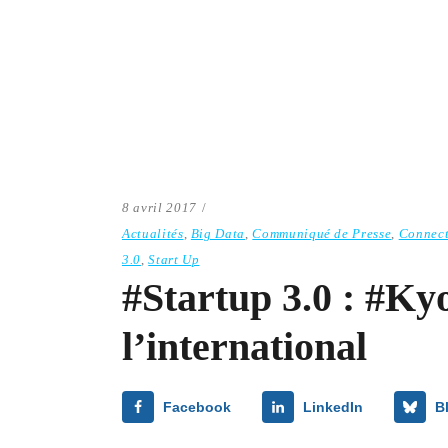
8 avril 2017
Actualités
,
Big Data
,
Communiqué de Presse
,
Connect
3.0
,
Start Up
#Startup 3.0 : #Ky
l’international
Facebook
LinkedIn
B