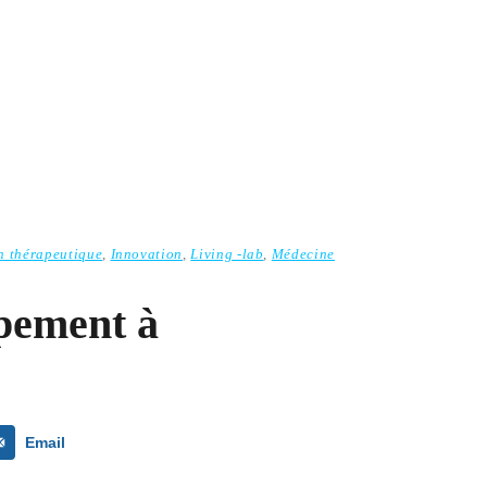
n thérapeutique
,
Innovation
,
Living -lab
,
Médecine
ppement à
Email