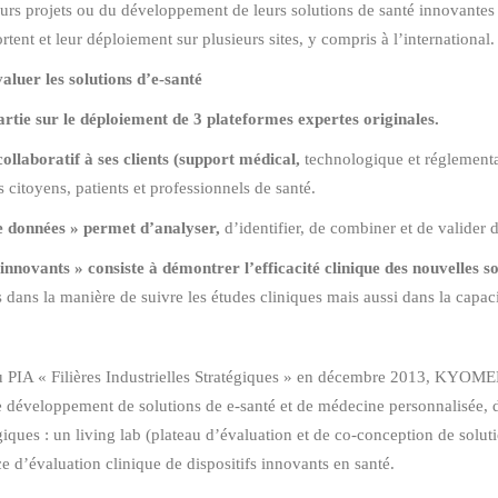
urs projets ou du développement de leurs solutions de santé innovantes 
tent et leur déploiement sur plusieurs sites, y compris à l’international.
luer les solutions d’e-santé
artie sur le déploiement de 3 plateformes expertes originales.
llaboratif à ses clients (support médical,
technologique et réglementa
es citoyens, patients et professionnels de santé.
 données » permet d’analyser,
d’identifier, de combiner et de valider
innovants » consiste à démontrer l’efficacité clinique des nouvelles so
ans la manière de suivre les études cliniques mais aussi dans la capaci
u PIA « Filières Industrielles Stratégiques » en décembre 2013, KYOMED
 développement de solutions de e-santé et de médecine personnalisée, du
iques : un living lab (plateau d’évaluation et de co-conception de soluti
e d’évaluation clinique de dispositifs innovants en santé.