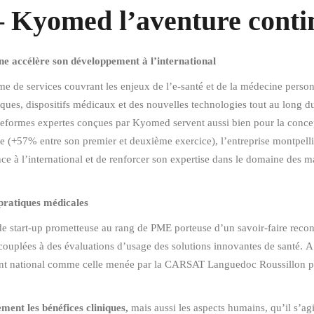
omed l’aventure contin
ne accélère son développement à l’international
 de services couvrant les enjeux de l’e-santé et de la médecine person
ues, dispositifs médicaux et des nouvelles technologies tout au long d
lateformes expertes conçues par Kyomed servent aussi bien pour la conce
ue (+57% entre son premier et deuxième exercice), l’entreprise montpel
ce à l’international et de renforcer son expertise dans le domaine des
 pratiques médicales
 start-up prometteuse au rang de PME porteuse d’un savoir-faire recon
 couplées à des évaluations d’usage des solutions innovantes de santé. A c
nt national comme celle menée par la CARSAT Languedoc Roussillon po
ment les bénéfices cliniques,
mais aussi les aspects humains, qu’il s’agi