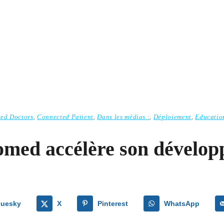
ed Doctors
,
Connected Patient
,
Dans les médias :
,
Déploiement
,
Educatio
omed accélère son dévelo
luesky
X
Pinterest
WhatsApp