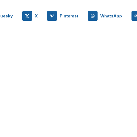
luesky
X
Pinterest
WhatsApp