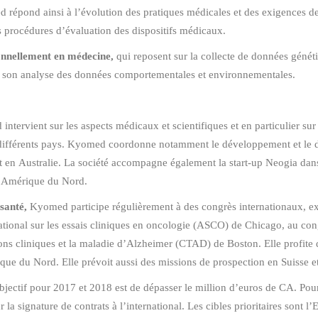
d répond ainsi à l’évolution des pratiques médicales et des exigences des
s procédures d’évaluation des dispositifs médicaux.
ionnellement en médecine,
qui reposent sur la collecte de données géné
ns son analyse des données comportementales et environnementales.
intervient sur les aspects médicaux et scientifiques et en particulier sur 
s différents pays. Kyomed coordonne notamment le développement et le d
t en Australie. La société accompagne également la start-up Neogia dan
n Amérique du Nord.
-santé,
Kyomed participe régulièrement à des congrès internationaux, exp
ational sur les essais cliniques en oncologie (ASCO) de Chicago, au con
ns cliniques et la maladie d’Alzheimer (CTAD) de Boston. Elle profite 
ique du Nord. Elle prévoit aussi des missions de prospection en Suisse
ectif pour 2017 et 2018 est de dépasser le million d’euros de CA. Pour 
 la signature de contrats à l’international. Les cibles prioritaires sont 