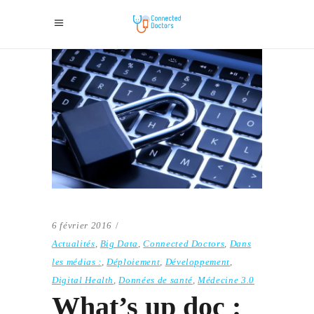
6 février 2016
Actualités
,
Big Data
,
Connected Doctors
,
Dans
les médias :
,
Déploiement
,
Développement
,
Digital Health
,
Données de santé
,
Médecine 3.0
What’s up doc :