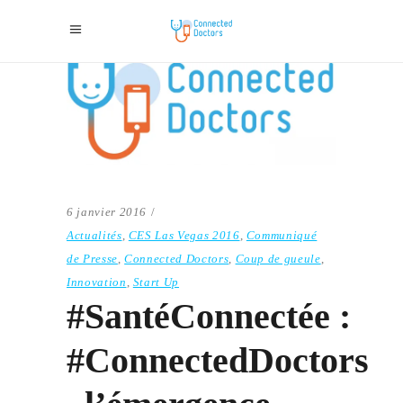
6 janvier 2016
Actualités
,
CES Las Vegas 2016
,
Communiqué
de Presse
,
Connected Doctors
,
Coup de gueule
,
Innovation
,
Start Up
#SantéConnectée :
#ConnectedDoctors