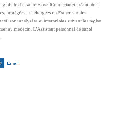
on globale d’e-santé BewellConnect® et créent ainsi
ées, protégées et hébergées en France sur des
t® sont analysées et interprétées suivant les règles
ituer au médecin. L’Assistant personnel de santé
.
Email