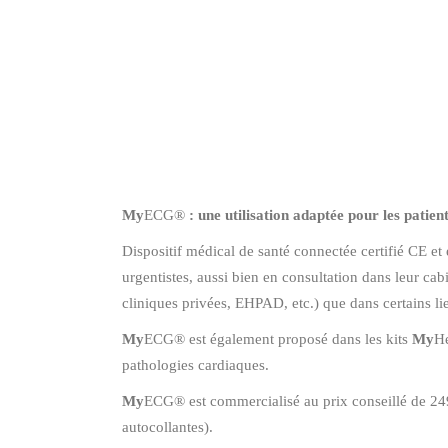
My
ECG®
: une utilisation adaptée pour les patient
Dispositif médical de santé connectée certifié CE et
urgentistes, aussi bien en consultation dans leur cabi
cliniques privées, EHPAD, etc.) que dans certains li
My
ECG® est également proposé dans les kits
My
He
pathologies cardiaques.
My
ECG® est commercialisé au prix conseillé de 249
autocollantes).