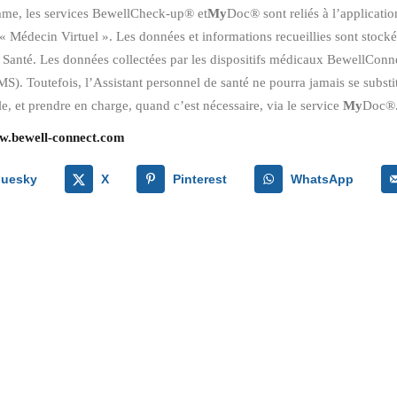
mme, les services BewellCheck-up® et
My
Doc® sont reliés à l’applicati
« Médecin Virtuel ». Les données et informations recueillies sont stock
 Santé. Les données collectées par les dispositifs médicaux BewellConnec
S). Toutefois, l’Assistant personnel de santé ne pourra jamais se subst
, et prendre en charge, quand c’est nécessaire, via le service
My
Doc®
.bewell-connect.com
luesky
X
Pinterest
WhatsApp