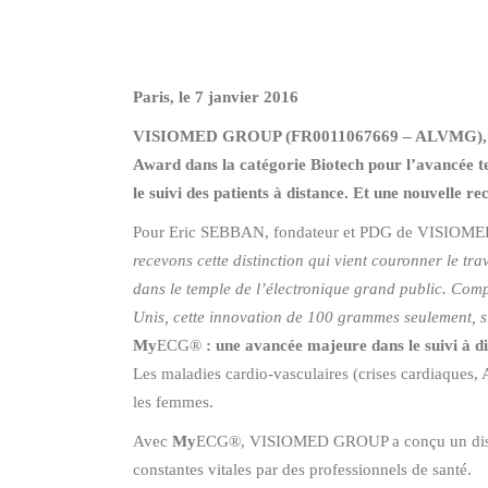
Paris, le 7 janvier 2016
VISIOMED GROUP (FR0011067669 – ALVMG), société 
Award dans la catégorie Biotech pour l’avancée t
le suivi des patients à distance. Et une nouvelle 
Pour Eric SEBBAN, fondateur et PDG de VISIOM
recevons cette distinction qui vient couronner le t
dans le temple de l’électronique grand public. Co
Unis, cette innovation de 100 grammes seulement, si
My
ECG®
: une avancée majeure dans le suivi à di
Les maladies cardio-vasculaires (crises cardiaques,
les femmes.
Avec
My
ECG®, VISIOMED GROUP a conçu un dispositi
constantes vitales par des professionnels de santé.