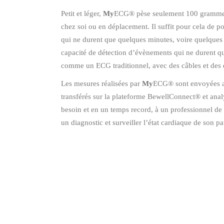
Petit et léger,
My
ECG® pèse seulement 100 grammes et 
chez soi ou en déplacement. Il suffit pour cela de po
qui ne durent que quelques minutes, voire quelques 
capacité de détection d’évènements qui ne durent 
comme un ECG traditionnel, avec des câbles et des é
Les mesures réalisées par
My
ECG® sont envoyées au 
transférés sur la plateforme BewellConnect® et analy
besoin et en un temps record, à un professionnel de 
un diagnostic et surveiller l’état cardiaque de son pa