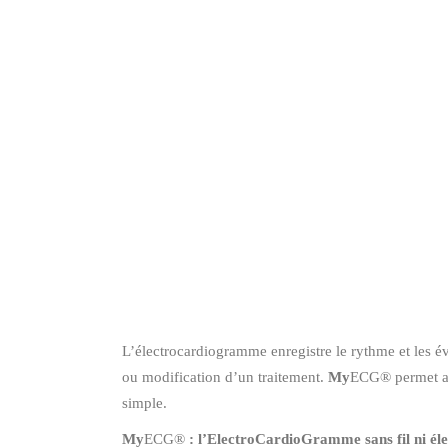
L’électrocardiogramme enregistre le rythme et les év
ou modification d’un traitement.
My
ECG® permet au
simple.
My
ECG®
: l’ElectroCardioGramme sans fil ni éle