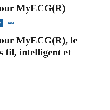
 pour MyECG(R)
Email
pour MyECG(R), le
l, intelligent et