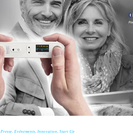
Presse
,
Evénements
,
Innovation
,
Start Up