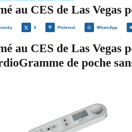
imé au CES de Las Vegas
luesky
X
Pinterest
WhatsApp
mé au CES de Las Vegas 
dioGramme de poche sans fi