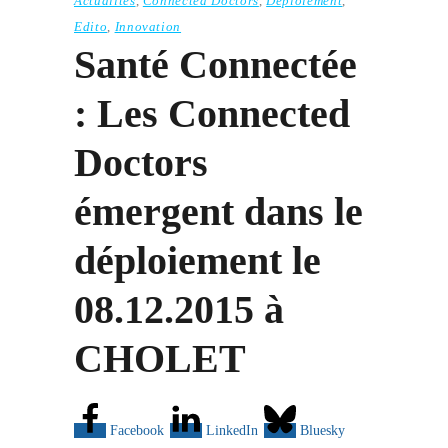
Actualités
,
Connected Doctors
,
Déploiement
,
Edito
,
Innovation
Santé Connectée
: Les Connected
Doctors
émergent dans le
déploiement le
08.12.2015 à
CHOLET
Facebook
LinkedIn
Bluesky