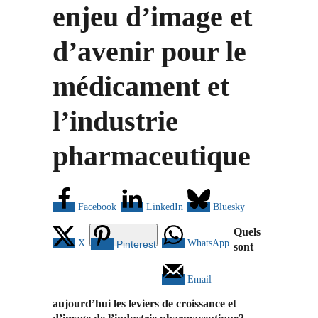
enjeu d’image et
d’avenir pour le
médicament et
l’industrie
pharmaceutique
Facebook
LinkedIn
Bluesky
Quels
X
WhatsApp
Pinterest
sont
Email
aujourd’hui les leviers de croissance et