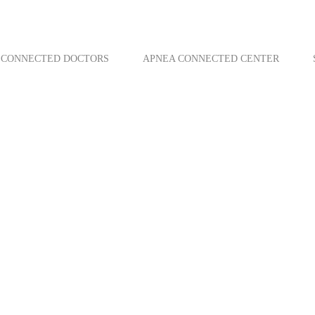
CONNECTED DOCTORS
APNEA CONNECTED CENTER
13 mars 2015
Connected Doctors
Santé connectée : la proximité
3.0