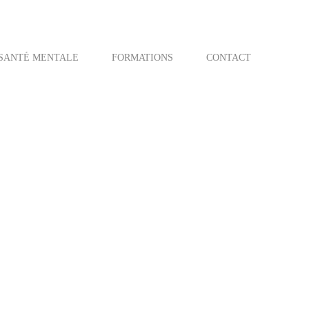
SANTÉ MENTALE
FORMATIONS
CONTACT
17 décembre 2014
Connected Doctors
Médecine 3.0 – Patients,
médecins et machines