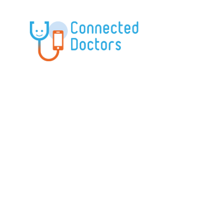
19 janvier 2026
,
,
,
#Apnées 3.0
#Sommeil 3.0
Cholet
Connected
,
,
Doctors
Connected Medical Center
Connected
,
,
,
,
Patient
Diabète
Diagnostic
Edito
Education
,
,
,
thérapeutique
Grande Cause
Médecine 3.0
,
,
,
Médecine libérale
Obésité
Patient 3.0
,
,
,
Polygraphie
Sommeil 3.0
Système de santé
Thérapeutique
#DOA : #Diabète, #Obésité et
#Apnée du #Sommeil – #Une
#Menace #Sanitaire #Croissante