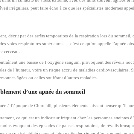
 dans un contexte de stress extrême, avec des nuits souvent agitées et 
éveil irréguliers, peut faire écho à ce que les spécialistes modernes app
ent, décrit par des arrêts temporaires de la respiration lors du sommeil
 des voies respiratoires supérieures — c’est ce qu’on appelle l’apnée obst
le cerveau.
s entraînent une baisse de l’oxygène sanguin, provoquent des réveils noc
les de l’humeur, voire un risque accru de maladies cardiovasculaires. Si
ersonnes âgées ou celles souffrant d’autres maladies.
bablement d’une apnée du sommeil
ée à l’époque de Churchill, plusieurs éléments laissent penser qu’il aura
ièrement, ce qui est un indicateur fréquent chez les personnes atteintes d
témoins évoquent des épisodes de pauses respiratoires, de réveils brusq
nes ou son irritabilité peuvent faire partie des signes d’un sommeil non r