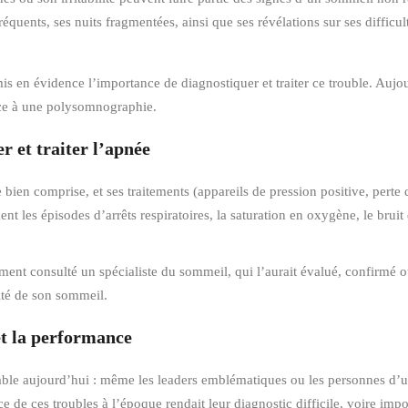
fréquents, ses nuits fragmentées, ainsi que ses révélations sur ses diffic
mis en évidence l’importance de diagnostiquer et traiter ce trouble. Auj
râce à une polysomnographie.
 et traiter l’apnée
bien comprise, et ses traitements (appareils de pression positive, pert
t les épisodes d’arrêts respiratoires, la saturation en oxygène, le brui
ement consulté un spécialiste du sommeil, qui l’aurait évalué, confirmé ou
ité de son sommeil.
et la performance
valable aujourd’hui : même les leaders emblématiques ou les personnes d’
 de ces troubles à l’époque rendait leur diagnostic difficile, voire impo