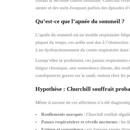
Durant la Seconde Guerre mondiale, Churchill vivait
siestes et des nuits évoquant parfois des épisodes d’
Qu’est-ce que l’apnée du sommeil ?
L’apnée du sommeil est un trouble respiratoire fréqu
plupart du temps, ces arrêts sont dus à l’obstruction
à un dysfonctionnement du centre respiratoire dans 
Lorsqu’elles se produisent, ces pauses respiratoire
fatigue chronique, une somnolence diurne, des troub
conséquences graves sur la santé, surtout chez les p
Hypothèse : Churchill souffrait pro
Même si aucune de ces affections n’a été diagnostiqu
Ronflements marqués
: Churchill ronflait régul
Pauses respiratoires et réveils nocturnes
: les 
Fatigue et somnolence
: ses longues siestes diur