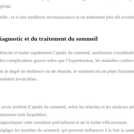
gévité.
lle : et si une meilleure reconnaissance et un traitement plus tôt avaien
iagnostic et du traitement du sommeil
détecter et traiter rapidement l’apnée du sommeil, améliorant considérabl
des complications graves telles que l’hypertension, les maladies cardiova
e le degré de résilience ou de réussite, le sommeil est un pilier fondame
emblent invincibles.
 avoir souffert d’apnée du sommeil, selon les témoins et les analyses m
tiennent cette hypothèse.
gnostiquer cette condition précisément et de la traiter efficacement.
gliger les troubles du sommeil, qui peuvent influencer à la fois la san