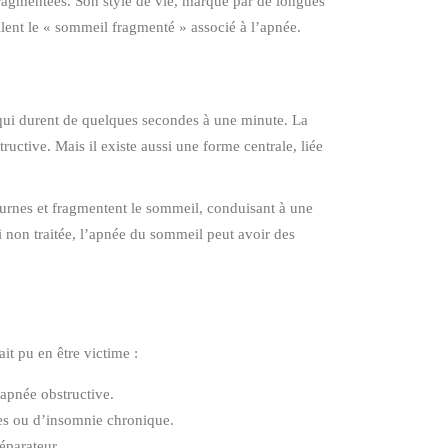
fragmentées. Son style de vie, marqué par de longues
ellent le « sommeil fragmenté » associé à l’apnée.
, qui durent de quelques secondes à une minute. La
ructive. Mais il existe aussi une forme centrale, liée
turnes et fragmentent le sommeil, conduisant à une
 non traitée, l’apnée du sommeil peut avoir des
it pu en être victime :
’apnée obstructive.
ues ou d’insomnie chronique.
éparateur.