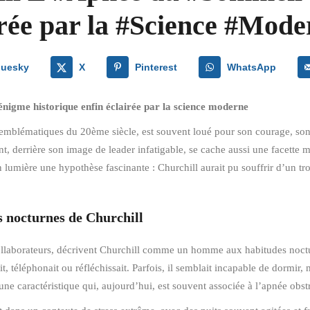
rée par la #Science #Mode
luesky
X
Pinterest
WhatsApp
énigme historique enfin éclairée par la science moderne
mblématiques du 20ème siècle, est souvent loué pour son courage, son ta
, derrière son image de leader infatigable, se cache aussi une facette 
n lumière une hypothèse fascinante : Churchill aurait pu souffrir d’un t
es nocturnes de Churchill
collaborateurs, décrivent Churchill comme un homme aux habitudes noctur
ait, téléphonait ou réfléchissait. Parfois, il semblait incapable de dormi
 une caractéristique qui, aujourd’hui, est souvent associée à l’apnée obs