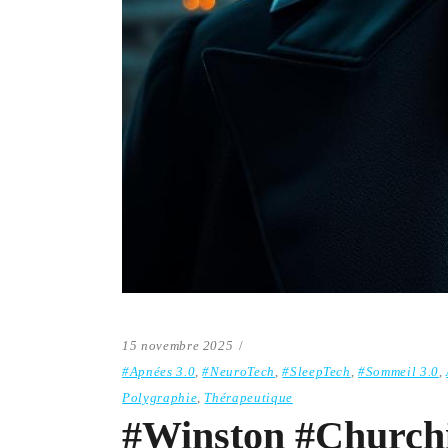
15 novembre 2025
#Apnées 3.0
,
#NeuroTech
,
#SleepTech
,
#Sommeil 3.0
,
Polygraphie
,
Thérapeutique
#Winston #Churchi