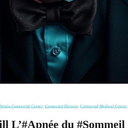
Apnéa Connected Center
,
Connected Doctors
,
Connected Medical Center
ll L’#Apnée du #Sommeil 