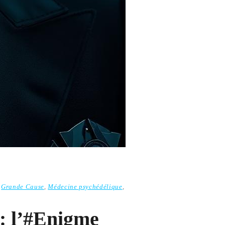
,
Grande Cause
,
Médecine psychédélique
,
: l’#Enigme