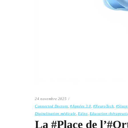
24 novembre 2025
Connected Doctors
,
#Apnées 3.0
,
#NeuroTech
,
#Sleep
Digitalisation médicale
,
Edito
,
Education thérapeuti
La #Place de l’#Or