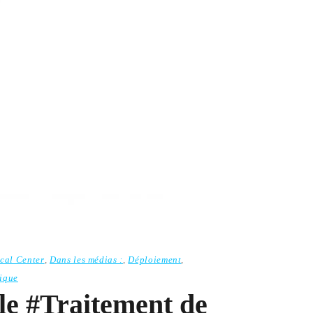
cal Center
,
Dans les médias :
,
Déploiement
,
ique
le #Traitement de