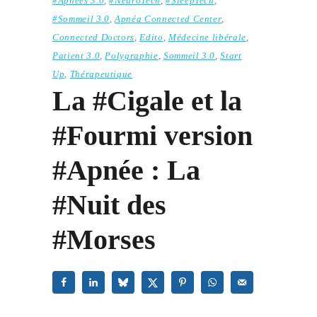
#Apnées 3.0
,
#NeuroTech
,
#SleepTech
,
#Sommeil 3.0
,
Apnéa Connected Center
,
Connected Doctors
,
Edito
,
Médecine libérale
,
Patient 3.0
,
Polygraphie
,
Sommeil 3.0
,
Start
Up
,
Thérapeutique
La #Cigale et la
#Fourmi version
#Apnée : La
#Nuit des
#Morses