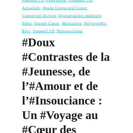
#Apnées 3.0
,
#SleepTech
,
#Sommeil 3.0
,
Actualités
,
Apnéa Connected Center
,
Connected Doctors
,
Digitalisation médicale
,
Edito
,
Grande Cause
,
Méditation
,
Polygraphie
,
Rêve
,
Sommeil 3.0
,
Thérapeutique
#Doux
#Contrastes de la
#Jeunesse, de
l’#Amour et de
l’#Insouciance :
Un #Voyage au
#Cœur des