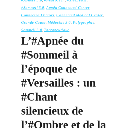
#Apnées 3.0
,
#NeuroTech
,
#SleepTech
,
#Sommeil 3.0
,
Apnéa Connected Center
,
Connected Doctors
,
Connected Medical Center
,
Grande Cause
,
Médecine 3.0
,
Polygraphie
,
Sommeil 3.0
,
Thérapeutique
L’#Apnée du
#Sommeil à
l’époque de
#Versailles : un
#Chant
silencieux de
l’#Ombre et de la