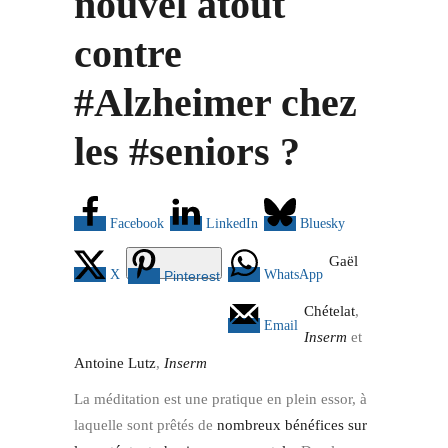
nouvel atout
contre
#Alzheimer chez
les #seniors ?
Facebook
LinkedIn
Bluesky
Gaël
X
WhatsApp
Pinterest
Chételat
,
Email
Inserm
et
Antoine Lutz
,
Inserm
La méditation est une pratique en plein essor, à
laquelle sont prêtés de
nombreux bénéfices sur