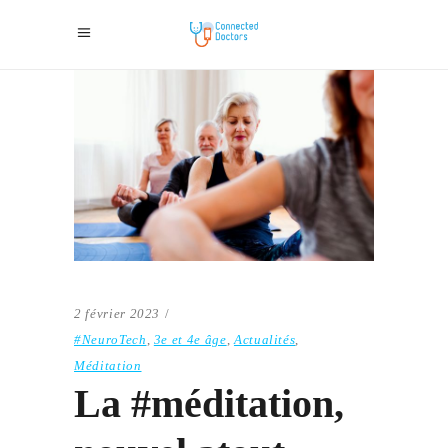
2 février 2023
#NeuroTech
,
3e et 4e âge
,
Actualités
,
Méditation
La #méditation,