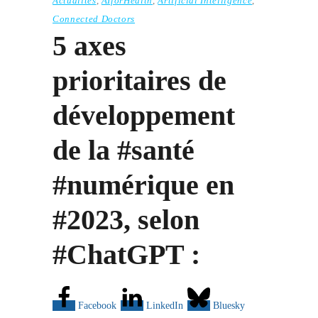
Actualités
,
AIforHealth
,
Artificial Intelligence
,
Connected Doctors
5 axes
prioritaires de
développement
de la #santé
#numérique en
#2023, selon
#ChatGPT :
Facebook
LinkedIn
Bluesky