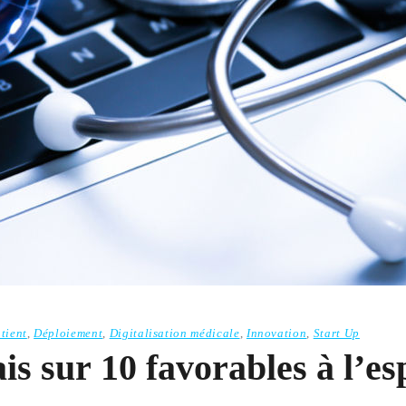
tient
,
Déploiement
,
Digitalisation médicale
,
Innovation
,
Start Up
ais sur 10 favorables à l’