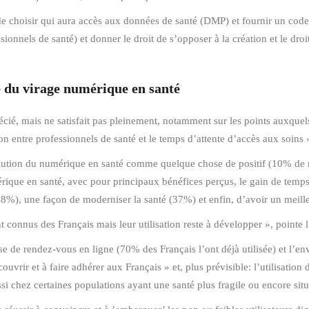
 de choisir qui aura accès aux données de santé (DMP) et fournir un code
ionnels de santé) et donner le droit de s’opposer à la création et le dro
e du virage numérique en santé
cié, mais ne satisfait pas pleinement, notamment sur les points auxquel
ion entre professionnels de santé et le temps d’attente d’accès aux soi
lution du numérique en santé comme quelque chose de positif (10% de ré
mérique en santé, avec pour principaux bénéfices perçus, le gain de te
 (48%), une façon de moderniser la santé (37%) et enfin, d’avoir un meill
t connus des Français mais leur utilisation reste à développer », pointe 
rise de rendez-vous en ligne (70% des Français l’ont déjà utilisée) et l’en
uvrir et à faire adhérer aux Français » et, plus prévisible: l’utilisation
si chez certaines populations ayant une santé plus fragile ou encore sit