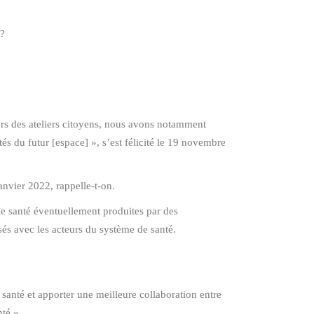
t?
 Lors des ateliers citoyens, nous avons notamment
tés du futur [espace] », s’est félicité le 19 novembre
anvier 2022, rappelle-t-on.
de santé éventuellement produites par des
és avec les acteurs du système de santé.
 santé et apporter une meilleure collaboration entre
té ».