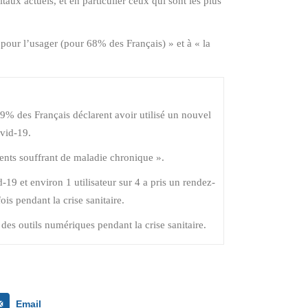
taux actuels, et en particulier ceux qui sont les plus
 pour l’usager (pour 68% des Français) » et à « la
49% des Français déclarent avoir utilisé un nouvel
ovid-19.
ients souffrant de maladie chronique ».
d-19 et environ 1 utilisateur sur 4 a pris un rendez-
s pendant la crise sanitaire.
 des outils numériques pendant la crise sanitaire.
Email