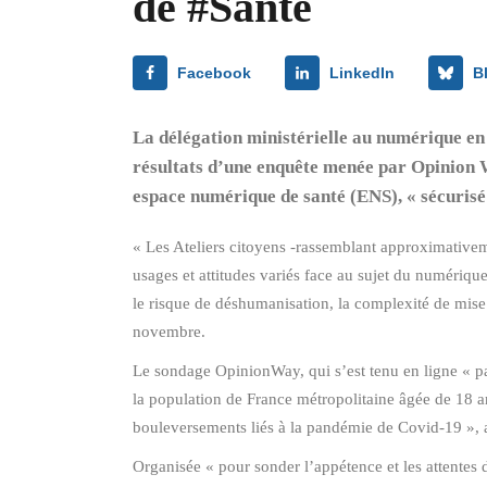
de #Santé
Facebook
LinkedIn
B
La délégation ministérielle au numérique en 
résultats d’une enquête menée par Opinion W
espace numérique de santé (ENS), « sécurisé 
« Les Ateliers citoyens -rassemblant approximativeme
usages et attitudes variés face au sujet du numérique 
le risque de déshumanisation, la complexité de mise 
novembre.
Le sondage OpinionWay, qui s’est tenu en ligne « pa
la population de France métropolitaine âgée de 18 an
bouleversements liés à la pandémie de Covid-19 », a f
Organisée « pour sonder l’appétence et les attentes d