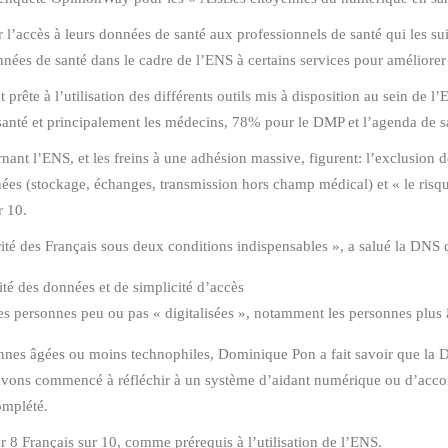
ser l’accès à leurs données de santé aux professionnels de santé qui les 
nnées de santé dans le cadre de l’ENS à certains services pour améliorer l
prête à l’utilisation des différents outils mis à disposition au sein de l
santé et principalement les médecins, 78% pour le DMP et l’agenda de sa
rnant l’ENS, et les freins à une adhésion massive, figurent: l’exclusion 
ées (stockage, échanges, transmission hors champ médical) et « le risq
r 10.
ité des Français sous deux conditions indispensables », a salué la DNS 
ité des données et de simplicité d’accès
les personnes peu ou pas « digitalisées », notamment les personnes plus 
onnes âgées ou moins technophiles, Dominique Pon a fait savoir que la D
us avons commencé à réfléchir à un système d’aidant numérique ou d’ac
omplété.
par 8 Français sur 10, comme prérequis à l’utilisation de l’ENS.