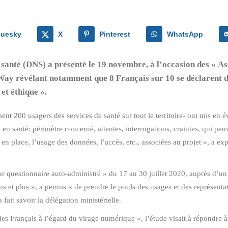
luesky
X
Pinterest
WhatsApp
santé (DNS) a présenté le 19 novembre, à l’occasion des « As
ay révélant notamment que 8 Français sur 10 se déclarent d’o
et éthique ».
nt 200 usagers des services de santé sur tout le territoire- ont mis en
en santé: périmètre concerné, attentes, interrogations, craintes, qui peuve
en place, l’usage des données, l’accès, etc., associées au projet », a ex
r questionnaire auto-administré » du 17 au 30 juillet 2020, auprès d’un
s et plus », a permis « de prendre le pouls des usages et des représent
ait savoir la délégation ministérielle.
es Français à l’égard du virage numérique », l’étude visait à répondre à 