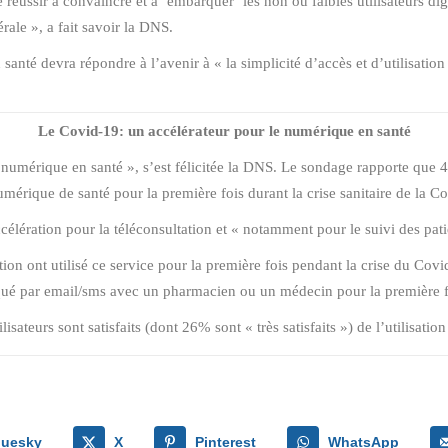
réussir à convaincre et à ’embarquer’ les non ou faibles utilisateurs digi
ale », a fait savoir la DNS.
anté devra répondre à l’avenir à « la simplicité d’accès et d’utilisation
Le Covid-19: un accélérateur pour le numérique en santé
e numérique en santé », s’est félicitée la DNS. Le sondage rapporte que 
umérique de santé pour la première fois durant la crise sanitaire de la C
ccélération pour la téléconsultation et « notamment pour le suivi des pat
ation ont utilisé ce service pour la première fois pendant la crise du Covi
é par email/sms avec un pharmacien ou un médecin pour la première foi
teurs sont satisfaits (dont 26% sont « très satisfaits ») de l’utilisation
luesky
X
Pinterest
WhatsApp