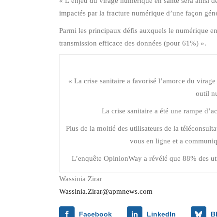
« L’enjeu du virage numérique en santé sera ainsi de 
impactés par la fracture numérique d’une façon génér
Parmi les principaux défis auxquels le numérique en s
transmission efficace des données (pour 61%) ».
« La crise sanitaire a favorisé l’amorce du virag
outil n
La crise sanitaire a été une rampe d’a
Plus de la moitié des utilisateurs de la téléconsult
vous en ligne et a communiqu
L’enquête OpinionWay a révélé que 88% des utilisa
Wassinia Zirar
Wassinia.Zirar@apmnews.com
Facebook
LinkedIn
B