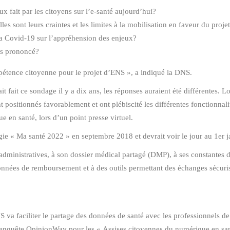
ux fait par les citoyens sur l’e-santé aujourd’hui?
es sont leurs craintes et les limites à la mobilisation en faveur du proje
à la Covid-19 sur l’appréhension des enjeux?
lus prononcé?
appétence citoyenne pour le projet d’ENS », a indiqué la DNS.
ait fait ce sondage il y a dix ans, les réponses auraient été différentes.
nt positionnés favorablement et ont plébiscité les différentes fonctionnali
 en santé, lors d’un point presse virtuel.
gie « Ma santé 2022 » en septembre 2018 et devrait voir le jour au 1er j
 administratives, à son dossier médical partagé (DMP), à ses constantes 
données de remboursement et à des outils permettant des échanges sécuris
S va faciliter le partage des données de santé avec les professionnels de
l’enquête OpinionWay pour les « Assises citoyennes du numérique en san