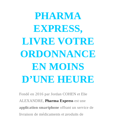
PHARMA
EXPRESS,
LIVRE VOTRE
ORDONNANCE
EN MOINS
D’UNE HEURE
Fondé en 2016 par Jordan COHEN et Elie
ALEXANDRE,
Pharma Express
est une
application smartphone
offrant un service de
livraison de médicaments et produits de