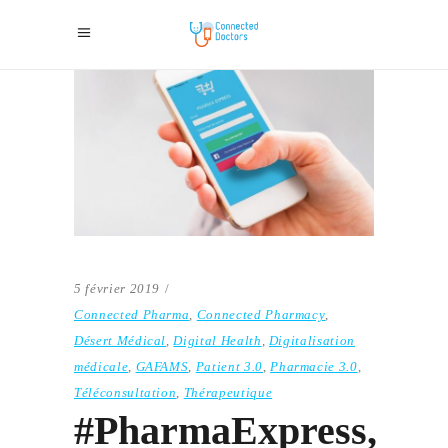
5 février 2019
Connected Pharma
,
Connected Pharmacy
,
Désert Médical
,
Digital Health
,
Digitalisation
médicale
,
GAFAMS
,
Patient 3.0
,
Pharmacie 3.0
,
Téléconsultation
,
Thérapeutique
#PharmaExpress,