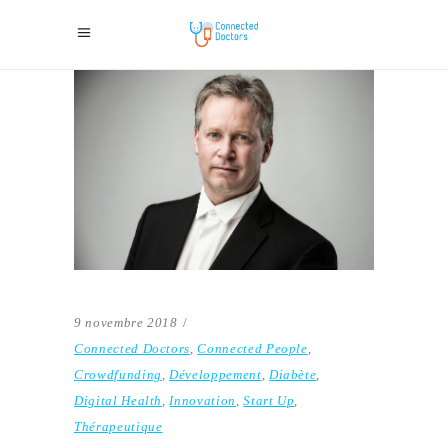
9 novembre 2018
Connected Doctors
,
Connected People
,
Crowdfunding
,
Développement
,
Diabète
,
Digital Health
,
Innovation
,
Start Up
,
Thérapeutique