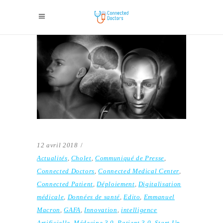
12 avril 2018
Actualités
,
Cholet
,
Communiqué de Presse
,
Connected Doctors
,
Connected Medical Center
,
Connected Patient
,
Déploiement
,
Digitalisation
médicale
,
Données de santé
,
Edito
,
Emmanuel
Macron
,
GAFA
,
Innovation
,
intelligence
Artificielle
,
Médecine 3.0
,
Patient 3.0
,
Start Up
,