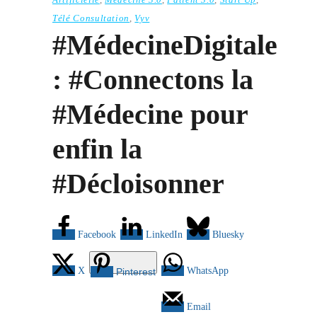
Télé Consultation
,
Vyv
#MédecineDigitale
: #Connectons la
#Médecine pour
enfin la
#Décloisonner
Facebook
LinkedIn
Bluesky
X
WhatsApp
Pinterest
Email